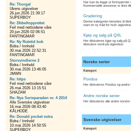
Har kan du legge ut forespørsler 
Re: Thorgal
Kommersielle annonser er ikke tilt
Ukens utgivelser
26.jun.2026 21:39:17
Gradering
SUPERBOY
Denne kategorien benyttes til dis
Re: Dbbeltopprettet
start en ny tråd for hver utgivelse
Feil med nettsidene våre
20.jun.2026 02:06:51
Kjøp og salg på QXL
FANTINGMAR
Her diskuteres kjøp og salg på QX
Re: Ny Rutetid bok
diskutere verdi på utgivelser.
Bidra / Innhold
30.mai.2026 22:52:31
FANTINGMAR
Storsvindlerne 2
Norske serier
Bidra / Innhold
30.mai.2026 13:46:05
Kategori
JMWN
Pondus
Re: https
Feil med nettsidene våre
Her diskuteres Pondus og andre s
26.mai.2026 13:15:51
SHAZAM
Andre norske serier
Re: Nya Serieparaden nr. 4 2014
Her diskuteres alle andre norske
Alle Svenske utgivelser
16.mai.2026 08:43:40
KÅLHODE
Re: Donald pocket extra
Svenske utgivelser
Bidra / Innhold
10.mai.2026 14:50:55
Kategori
SUPERBOY