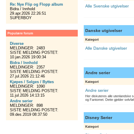
Re: Nye Flip og Flopp album
Alle Svenske utgivelser
Bidra / Innhold
29.apr.2026 22:26:51
SUPERBOY
Danske utgivelser
Populære forum
Kategori
Diverse
MELDINGER: 2483
Alle Danske utgivelser
SISTE MELDING POSTET:
10.jan.2026 19:00:34
Bidra / Innhold
MELDINGER: 2357
SISTE MELDING POSTET:
Andre serier
27.jul.2026 21:12:46
Kjøpes / Selges / Byttes
Kategori
MELDINGER: 1090
Andre serier
SISTE MELDING POSTET:
11.jul.2026 14:13:15
Her diskuteres alle utenlandske s
og Fantomet. Dette gjelder selvfø
Andre serier
MELDINGER: 898
SISTE MELDING POSTET:
09.des.2019 08:37:50
Disney Serier
Kategori