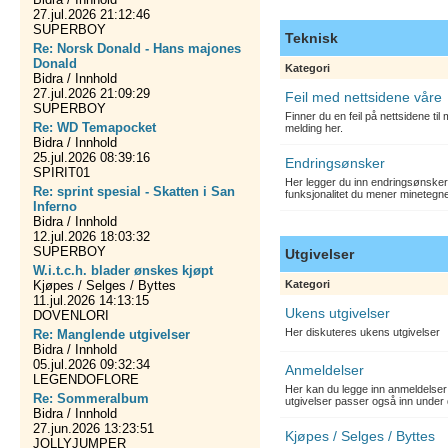
27.jul.2026 21:12:46
SUPERBOY
Teknisk
Re: Norsk Donald - Hans majones
Donald
Kategori
Bidra / Innhold
27.jul.2026 21:09:29
Feil med nettsidene våre
SUPERBOY
Finner du en feil på nettsidene ti
Re: WD Temapocket
melding her.
Bidra / Innhold
25.jul.2026 08:39:16
Endringsønsker
SPIRIT01
Her legger du inn endringsønsker
Re: sprint spesial - Skatten i San
funksjonalitet du mener minetegn
Inferno
Bidra / Innhold
12.jul.2026 18:03:32
SUPERBOY
Utgivelser
W.i.t.c.h. blader ønskes kjøpt
Kjøpes / Selges / Byttes
Kategori
11.jul.2026 14:13:15
Ukens utgivelser
DOVENLORI
Her diskuteres ukens utgivelser
Re: Manglende utgivelser
Bidra / Innhold
05.jul.2026 09:32:34
Anmeldelser
LEGENDOFLORE
Her kan du legge inn anmeldelser 
Re: Sommeralbum
utgivelser passer også inn under 
Bidra / Innhold
27.jun.2026 13:23:51
Kjøpes / Selges / Byttes
JOLLYJUMPER