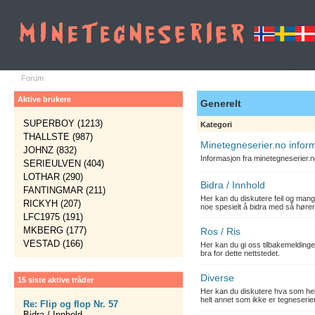
Forum
Aktive brukere
Generelt
SUPERBOY (1213)
Kategori
THALLSTE (987)
Minetegneserier.no infor
JOHNZ (832)
Informasjon fra minetegneserier.
SERIEULVEN (404)
LOTHAR (290)
Bidra / Innhold
FANTINGMAR (211)
Her kan du diskutere feil og mang
RICKYH (207)
noe spesielt å bidra med så hører
LFC1975 (191)
MKBERG (177)
Ros / Ris
VESTAD (166)
Her kan du gi oss tilbakemelding
bra for dette nettstedet.
Diverse
15 siste aktive tråder
Her kan du diskutere hva som hels
helt annet som ikke er tegneserier
Re: Flip og flop Nr. 57
Bidra / Innhold