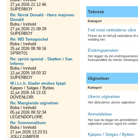
27.jul.2026 21:12:46
SUPERBOY
Teknisk
Re: Norsk Donald - Hans majones
Donald
Kategori
Bidra / Innhold
27.jul.2026 21:09:29
Feil med nettsidene våre
SUPERBOY
Finner du en feil på nettsidene ti
Re: WD Temapocket
melding her.
Bidra / Innhold
25.jul.2026 08:39:16
Endringsønsker
SPIRIT01
Her legger du inn endringsønsker
Re: sprint spesial - Skatten i San
funksjonalitet du mener minetegn
Inferno
Bidra / Innhold
12.jul.2026 18:03:32
SUPERBOY
Utgivelser
W.i.t.c.h. blader ønskes kjøpt
Kjøpes / Selges / Byttes
Kategori
11.jul.2026 14:13:15
Ukens utgivelser
DOVENLORI
Her diskuteres ukens utgivelser
Re: Manglende utgivelser
Bidra / Innhold
05.jul.2026 09:32:34
Anmeldelser
LEGENDOFLORE
Her kan du legge inn anmeldelser 
Re: Sommeralbum
utgivelser passer også inn under 
Bidra / Innhold
27.jun.2026 13:23:51
Kjøpes / Selges / Byttes
JOLLYJUMPER