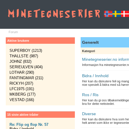
Forum
Aktive brukere
Generelt
SUPERBOY (1213)
Kategori
THALLSTE (987)
Minetegneserier.no infor
JOHNZ (832)
Informasjon fra minetegneserier.
SERIEULVEN (404)
LOTHAR (290)
Bidra / Innhold
FANTINGMAR (211)
Her kan du diskutere feil og mang
RICKYH (207)
noe spesielt å bidra med så hører
LFC1975 (191)
MKBERG (177)
Ros / Ris
VESTAD (166)
Her kan du gi oss tilbakemelding
bra for dette nettstedet.
Diverse
15 siste aktive tråder
Her kan du diskutere hva som hels
helt annet som ikke er tegneserier
Re: Flip og flop Nr. 57
Bidra / Innhold