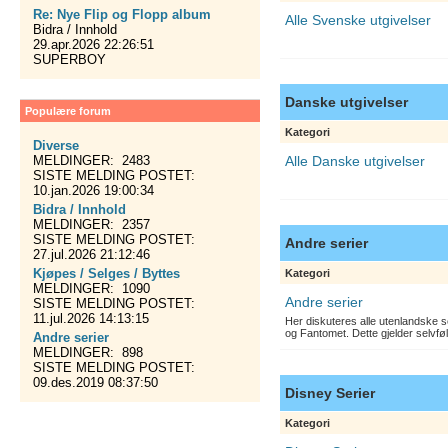
Re: Nye Flip og Flopp album
Alle Svenske utgivelser
Bidra / Innhold
29.apr.2026 22:26:51
SUPERBOY
Danske utgivelser
Populære forum
Kategori
Diverse
MELDINGER: 2483
Alle Danske utgivelser
SISTE MELDING POSTET:
10.jan.2026 19:00:34
Bidra / Innhold
MELDINGER: 2357
SISTE MELDING POSTET:
Andre serier
27.jul.2026 21:12:46
Kjøpes / Selges / Byttes
Kategori
MELDINGER: 1090
Andre serier
SISTE MELDING POSTET:
11.jul.2026 14:13:15
Her diskuteres alle utenlandske s
og Fantomet. Dette gjelder selvfø
Andre serier
MELDINGER: 898
SISTE MELDING POSTET:
09.des.2019 08:37:50
Disney Serier
Kategori