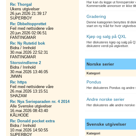
Har kan du legge ut forespørsler 
Re: Thorgal
Kommersielle annonser er ikke tilt
Ukens utgivelser
26.jun.2026 21:39:17
Gradering
SUPERBOY
Denne kategorien benyttes til dis
Re: Dbbeltopprettet
start en ny tråd for hver utgivelse
Feil med nettsidene våre
20.jun.2026 02:06:51
Kjøp og salg på QXL
FANTINGMAR
Her diskuteres kjøp og salg på QX
Re: Ny Rutetid bok
diskutere verdi på utgivelser.
Bidra / Innhold
30.mai.2026 22:52:31
FANTINGMAR
Storsvindlerne 2
Norske serier
Bidra / Innhold
30.mai.2026 13:46:05
Kategori
JMWN
Pondus
Re: https
Feil med nettsidene våre
Her diskuteres Pondus og andre s
26.mai.2026 13:15:51
SHAZAM
Andre norske serier
Re: Nya Serieparaden nr. 4 2014
Her diskuteres alle andre norske
Alle Svenske utgivelser
16.mai.2026 08:43:40
KÅLHODE
Re: Donald pocket extra
Svenske utgivelser
Bidra / Innhold
10.mai.2026 14:50:55
Kategori
SUPERBOY