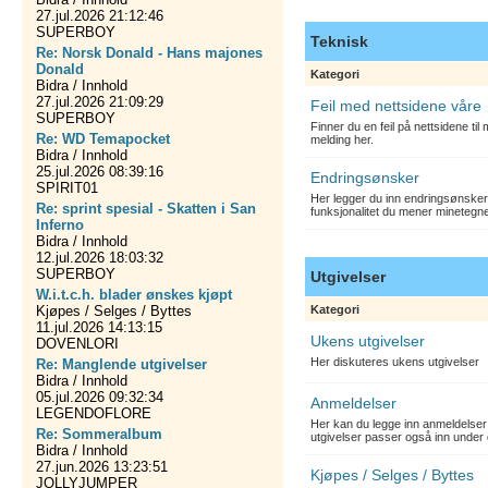
27.jul.2026 21:12:46
SUPERBOY
Teknisk
Re: Norsk Donald - Hans majones
Donald
Kategori
Bidra / Innhold
27.jul.2026 21:09:29
Feil med nettsidene våre
SUPERBOY
Finner du en feil på nettsidene ti
Re: WD Temapocket
melding her.
Bidra / Innhold
25.jul.2026 08:39:16
Endringsønsker
SPIRIT01
Her legger du inn endringsønsker
Re: sprint spesial - Skatten i San
funksjonalitet du mener minetegn
Inferno
Bidra / Innhold
12.jul.2026 18:03:32
SUPERBOY
Utgivelser
W.i.t.c.h. blader ønskes kjøpt
Kjøpes / Selges / Byttes
Kategori
11.jul.2026 14:13:15
Ukens utgivelser
DOVENLORI
Her diskuteres ukens utgivelser
Re: Manglende utgivelser
Bidra / Innhold
05.jul.2026 09:32:34
Anmeldelser
LEGENDOFLORE
Her kan du legge inn anmeldelser 
Re: Sommeralbum
utgivelser passer også inn under 
Bidra / Innhold
27.jun.2026 13:23:51
Kjøpes / Selges / Byttes
JOLLYJUMPER