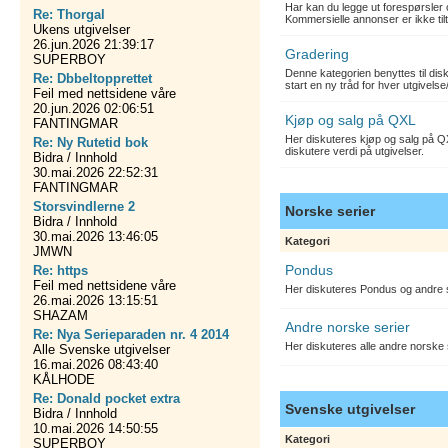
Har kan du legge ut forespørsler 
Re: Thorgal
Kommersielle annonser er ikke tilt
Ukens utgivelser
26.jun.2026 21:39:17
Gradering
SUPERBOY
Denne kategorien benyttes til dis
Re: Dbbeltopprettet
start en ny tråd for hver utgivelse
Feil med nettsidene våre
20.jun.2026 02:06:51
Kjøp og salg på QXL
FANTINGMAR
Her diskuteres kjøp og salg på QX
Re: Ny Rutetid bok
diskutere verdi på utgivelser.
Bidra / Innhold
30.mai.2026 22:52:31
FANTINGMAR
Storsvindlerne 2
Norske serier
Bidra / Innhold
30.mai.2026 13:46:05
Kategori
JMWN
Pondus
Re: https
Feil med nettsidene våre
Her diskuteres Pondus og andre s
26.mai.2026 13:15:51
SHAZAM
Andre norske serier
Re: Nya Serieparaden nr. 4 2014
Her diskuteres alle andre norske
Alle Svenske utgivelser
16.mai.2026 08:43:40
KÅLHODE
Re: Donald pocket extra
Svenske utgivelser
Bidra / Innhold
10.mai.2026 14:50:55
Kategori
SUPERBOY