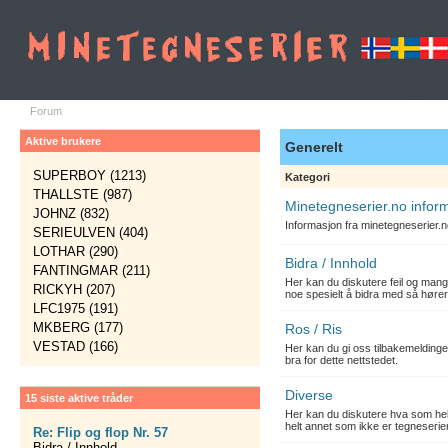
Forum
Aktive brukere
Generelt
SUPERBOY (1213)
Kategori
THALLSTE (987)
Minetegneserier.no infor
JOHNZ (832)
Informasjon fra minetegneserier.
SERIEULVEN (404)
LOTHAR (290)
Bidra / Innhold
FANTINGMAR (211)
Her kan du diskutere feil og mang
RICKYH (207)
noe spesielt å bidra med så hører
LFC1975 (191)
MKBERG (177)
Ros / Ris
VESTAD (166)
Her kan du gi oss tilbakemelding
bra for dette nettstedet.
Diverse
15 siste aktive tråder
Her kan du diskutere hva som hels
helt annet som ikke er tegneserier
Re: Flip og flop Nr. 57
Bidra / Innhold