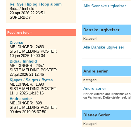
Re: Nye Flip og Flopp album
Alle Svenske utgivelser
Bidra / Innhold
29.apr.2026 22:26:51
SUPERBOY
Danske utgivelser
Populære forum
Kategori
Diverse
MELDINGER: 2483
Alle Danske utgivelser
SISTE MELDING POSTET:
10.jan.2026 19:00:34
Bidra / Innhold
MELDINGER: 2357
SISTE MELDING POSTET:
Andre serier
27.jul.2026 21:12:46
Kjøpes / Selges / Byttes
Kategori
MELDINGER: 1090
Andre serier
SISTE MELDING POSTET:
11.jul.2026 14:13:15
Her diskuteres alle utenlandske s
og Fantomet. Dette gjelder selvfø
Andre serier
MELDINGER: 898
SISTE MELDING POSTET:
09.des.2019 08:37:50
Disney Serier
Kategori