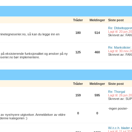
Tråder
Meldinger
Siste post
Re: Dbbeltoppret
Lagt til: 20.jun.
180
514
l minetegneserier.no, så kan du legge inn en
Skrevet av: F
Re: Mankolister: 
Lagt til: 30.nov.
125
460
 på eksisterende funksjonalitet og ønsker på ny
Skrevet av: F
eserier.no bør implementere.
Tråder
Meldinger
Siste post
Re: Thorgal
159
595
Lagt til: 26.jun.
Skrevet av: S
-ingen poster-
0
0
av nye/nyere utgivelser. Anmeldelser av eldre
denne kategorien :)
W.i.t.c.h. blader
Lagt til: 11.jul.2