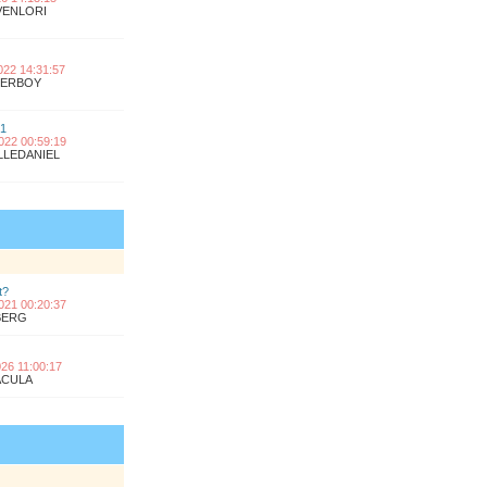
OVENLORI
2022 14:31:57
UPERBOY
 1
2022 00:59:19
ILLEDANIEL
t?
2021 00:20:37
KBERG
2026 11:00:17
RACULA