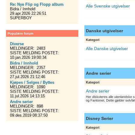
Re: Nye Flip og Flopp album
Alle Svenske utgivelser
Bidra / Innhold
29.apr.2026 22:26:51
SUPERBOY
Danske utgivelser
Populære forum
Kategori
Diverse
MELDINGER: 2483
Alle Danske utgivelser
SISTE MELDING POSTET:
10.jan.2026 19:00:34
Bidra / Innhold
MELDINGER: 2357
SISTE MELDING POSTET:
Andre serier
27.jul.2026 21:12:46
Kjøpes / Selges / Byttes
Kategori
MELDINGER: 1090
Andre serier
SISTE MELDING POSTET:
11.jul.2026 14:13:15
Her diskuteres alle utenlandske s
og Fantomet. Dette gjelder selvfø
Andre serier
MELDINGER: 898
SISTE MELDING POSTET:
09.des.2019 08:37:50
Disney Serier
Kategori