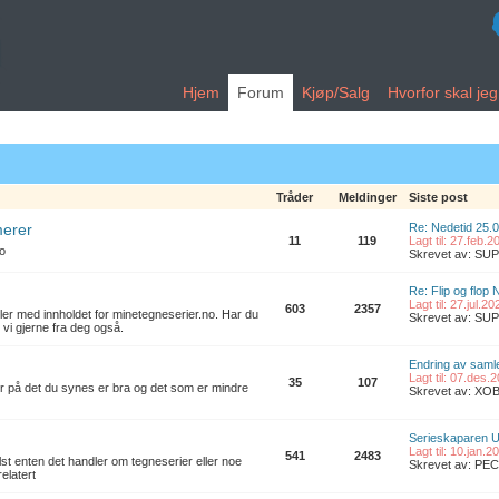
Hjem
Forum
Kjøp/Salg
Hvorfor skal je
Tråder
Meldinger
Siste post
merer
Re: Nedetid 25.
11
119
Lagt til: 27.feb.
no
Skrevet av: S
Re: Flip og flop 
Lagt til: 27.jul.2
603
2357
ler med innholdet for minetegneserier.no. Har du
Skrevet av: S
 vi gjerne fra deg også.
Endring av samle
Lagt til: 07.des.
35
107
er på det du synes er bra og det som er mindre
Skrevet av: XO
Serieskaparen U
Lagt til: 10.jan.
541
2483
t enten det handler om tegneserier eller noe
Skrevet av: PE
elatert