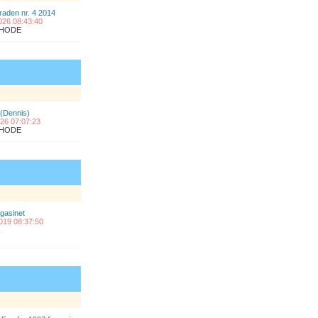
raden nr. 4 2014
2026 08:43:40
ÅLHODE
 (Dennis)
2026 07:07:23
ÅLHODE
gasinet
2019 08:37:50