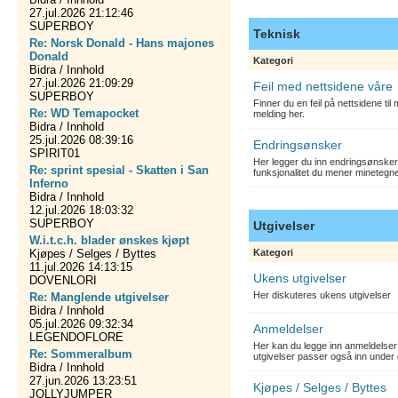
27.jul.2026 21:12:46
SUPERBOY
Teknisk
Re: Norsk Donald - Hans majones
Donald
Kategori
Bidra / Innhold
27.jul.2026 21:09:29
Feil med nettsidene våre
SUPERBOY
Finner du en feil på nettsidene ti
Re: WD Temapocket
melding her.
Bidra / Innhold
25.jul.2026 08:39:16
Endringsønsker
SPIRIT01
Her legger du inn endringsønsker
Re: sprint spesial - Skatten i San
funksjonalitet du mener minetegn
Inferno
Bidra / Innhold
12.jul.2026 18:03:32
SUPERBOY
Utgivelser
W.i.t.c.h. blader ønskes kjøpt
Kjøpes / Selges / Byttes
Kategori
11.jul.2026 14:13:15
Ukens utgivelser
DOVENLORI
Her diskuteres ukens utgivelser
Re: Manglende utgivelser
Bidra / Innhold
05.jul.2026 09:32:34
Anmeldelser
LEGENDOFLORE
Her kan du legge inn anmeldelser 
Re: Sommeralbum
utgivelser passer også inn under 
Bidra / Innhold
27.jun.2026 13:23:51
Kjøpes / Selges / Byttes
JOLLYJUMPER