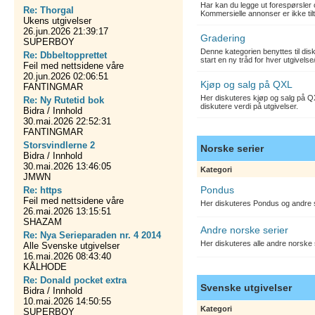
Har kan du legge ut forespørsler 
Re: Thorgal
Kommersielle annonser er ikke tilt
Ukens utgivelser
26.jun.2026 21:39:17
Gradering
SUPERBOY
Denne kategorien benyttes til dis
Re: Dbbeltopprettet
start en ny tråd for hver utgivelse
Feil med nettsidene våre
20.jun.2026 02:06:51
Kjøp og salg på QXL
FANTINGMAR
Her diskuteres kjøp og salg på QX
Re: Ny Rutetid bok
diskutere verdi på utgivelser.
Bidra / Innhold
30.mai.2026 22:52:31
FANTINGMAR
Storsvindlerne 2
Norske serier
Bidra / Innhold
30.mai.2026 13:46:05
Kategori
JMWN
Pondus
Re: https
Feil med nettsidene våre
Her diskuteres Pondus og andre s
26.mai.2026 13:15:51
SHAZAM
Andre norske serier
Re: Nya Serieparaden nr. 4 2014
Her diskuteres alle andre norske
Alle Svenske utgivelser
16.mai.2026 08:43:40
KÅLHODE
Re: Donald pocket extra
Svenske utgivelser
Bidra / Innhold
10.mai.2026 14:50:55
Kategori
SUPERBOY