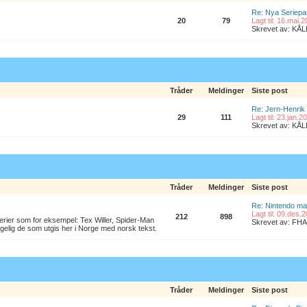
Re: Nya Seriepa
20
79
Lagt til: 16.mai.
Skrevet av: K
Tråder
Meldinger
Siste post
Re: Jern-Henrik
29
111
Lagt til: 23.jan.
Skrevet av: K
Tråder
Meldinger
Siste post
Re: Nintendo ma
Lagt til: 09.des.
212
898
erier som for eksempel: Tex Willer, Spider-Man
Skrevet av: FHA
lgelig de som utgis her i Norge med norsk tekst.
Tråder
Meldinger
Siste post