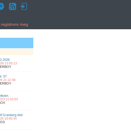
g registrere meg
02.2026
2026 13:55:13
UPERBOY
Nr. 57
026 21:12:46
UPERBOY
listen.
2023 21:53:53
BOX
lf Granberg död
2026 19:00:34
COS