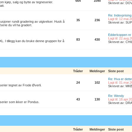
664
1090
om kjøp, salg og bytte av tegneserier.
Skrevet av: D
att.
Re: Indexprising
Lagt til: 12.mai.
35
236
kusjoner rundt gradering av utgivelser. Husk å
Skrevet av: S
/serie du vil ha gradert.
Edderkoppen nr
Lagt til: 22.aug.
83
430
L. I tillegg kan du bruke denne gruppen for å
Skrevet av: CH
Tråder
Meldinger
Siste post
Re: Hva er dette
24
102
Lagt til: 01.mar.
erier tegnet av Frode Øverli.
Skrevet av: M
Re: Wendy
43
130
Lagt til: 18.apr.
 serier som ikker er Pondus.
Skrevet av: D
Tråder
Meldinger
Siste post