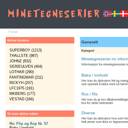
Forum
Aktive brukere
Generelt
SUPERBOY (1213)
Kategori
THALLSTE (987)
Minetegneserier.no infor
JOHNZ (832)
Informasjon fra minetegneserier.
SERIEULVEN (404)
LOTHAR (290)
Bidra / Innhold
FANTINGMAR (211)
Her kan du diskutere feil og mang
RICKYH (207)
noe spesielt å bidra med så hører
LFC1975 (191)
MKBERG (177)
Ros / Ris
VESTAD (166)
Her kan du gi oss tilbakemelding
bra for dette nettstedet.
Diverse
15 siste aktive tråder
Her kan du diskutere hva som hels
helt annet som ikke er tegneserier
Re: Flip og flop Nr. 57
Bidra / Innhold