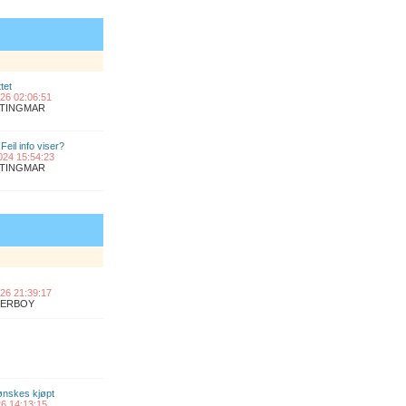
tet
2026 02:06:51
ANTINGMAR
Feil info viser?
2024 15:54:23
ANTINGMAR
2026 21:39:17
UPERBOY
 ønskes kjøpt
026 14:13:15