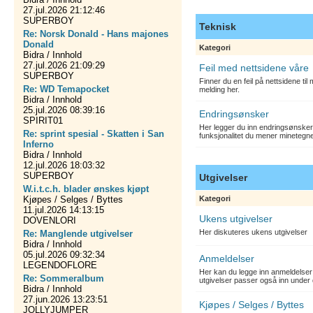
27.jul.2026 21:12:46
SUPERBOY
Teknisk
Re: Norsk Donald - Hans majones
Donald
Kategori
Bidra / Innhold
27.jul.2026 21:09:29
Feil med nettsidene våre
SUPERBOY
Finner du en feil på nettsidene ti
Re: WD Temapocket
melding her.
Bidra / Innhold
25.jul.2026 08:39:16
Endringsønsker
SPIRIT01
Her legger du inn endringsønsker
Re: sprint spesial - Skatten i San
funksjonalitet du mener minetegn
Inferno
Bidra / Innhold
12.jul.2026 18:03:32
SUPERBOY
Utgivelser
W.i.t.c.h. blader ønskes kjøpt
Kjøpes / Selges / Byttes
Kategori
11.jul.2026 14:13:15
Ukens utgivelser
DOVENLORI
Her diskuteres ukens utgivelser
Re: Manglende utgivelser
Bidra / Innhold
05.jul.2026 09:32:34
Anmeldelser
LEGENDOFLORE
Her kan du legge inn anmeldelser 
Re: Sommeralbum
utgivelser passer også inn under 
Bidra / Innhold
27.jun.2026 13:23:51
Kjøpes / Selges / Byttes
JOLLYJUMPER