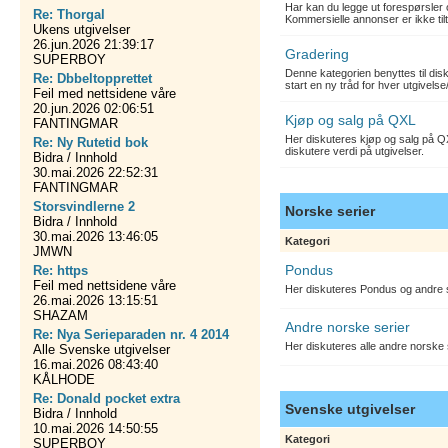
Har kan du legge ut forespørsler 
Re: Thorgal
Kommersielle annonser er ikke tilt
Ukens utgivelser
26.jun.2026 21:39:17
Gradering
SUPERBOY
Denne kategorien benyttes til dis
Re: Dbbeltopprettet
start en ny tråd for hver utgivelse
Feil med nettsidene våre
20.jun.2026 02:06:51
Kjøp og salg på QXL
FANTINGMAR
Her diskuteres kjøp og salg på QX
Re: Ny Rutetid bok
diskutere verdi på utgivelser.
Bidra / Innhold
30.mai.2026 22:52:31
FANTINGMAR
Storsvindlerne 2
Norske serier
Bidra / Innhold
30.mai.2026 13:46:05
Kategori
JMWN
Pondus
Re: https
Feil med nettsidene våre
Her diskuteres Pondus og andre s
26.mai.2026 13:15:51
SHAZAM
Andre norske serier
Re: Nya Serieparaden nr. 4 2014
Her diskuteres alle andre norske
Alle Svenske utgivelser
16.mai.2026 08:43:40
KÅLHODE
Re: Donald pocket extra
Svenske utgivelser
Bidra / Innhold
10.mai.2026 14:50:55
Kategori
SUPERBOY