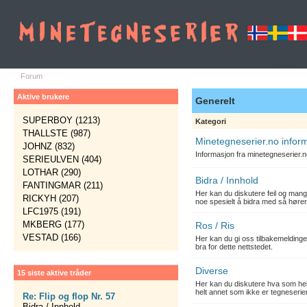
Forum
Aktive brukere
Generelt
SUPERBOY (1213)
Kategori
THALLSTE (987)
Minetegneserier.no infor
JOHNZ (832)
Informasjon fra minetegneserier.
SERIEULVEN (404)
LOTHAR (290)
Bidra / Innhold
FANTINGMAR (211)
Her kan du diskutere feil og mang
RICKYH (207)
noe spesielt å bidra med så hører
LFC1975 (191)
MKBERG (177)
Ros / Ris
VESTAD (166)
Her kan du gi oss tilbakemelding
bra for dette nettstedet.
Diverse
15 siste aktive tråder
Her kan du diskutere hva som hels
helt annet som ikke er tegneserier
Re: Flip og flop Nr. 57
Bidra / Innhold