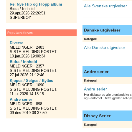
Re: Nye Flip og Flopp album
Alle Svenske utgivelser
Bidra / Innhold
29.apr.2026 22:26:51
SUPERBOY
Danske utgivelser
Populære forum
Kategori
Diverse
MELDINGER: 2483
Alle Danske utgivelser
SISTE MELDING POSTET:
10.jan.2026 19:00:34
Bidra / Innhold
MELDINGER: 2357
SISTE MELDING POSTET:
Andre serier
27.jul.2026 21:12:46
Kjøpes / Selges / Byttes
Kategori
MELDINGER: 1090
Andre serier
SISTE MELDING POSTET:
11.jul.2026 14:13:15
Her diskuteres alle utenlandske s
og Fantomet. Dette gjelder selvfø
Andre serier
MELDINGER: 898
SISTE MELDING POSTET:
09.des.2019 08:37:50
Disney Serier
Kategori