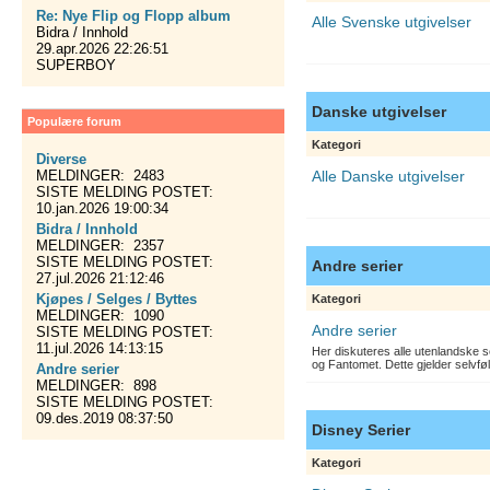
Re: Nye Flip og Flopp album
Alle Svenske utgivelser
Bidra / Innhold
29.apr.2026 22:26:51
SUPERBOY
Danske utgivelser
Populære forum
Kategori
Diverse
MELDINGER: 2483
Alle Danske utgivelser
SISTE MELDING POSTET:
10.jan.2026 19:00:34
Bidra / Innhold
MELDINGER: 2357
SISTE MELDING POSTET:
Andre serier
27.jul.2026 21:12:46
Kjøpes / Selges / Byttes
Kategori
MELDINGER: 1090
Andre serier
SISTE MELDING POSTET:
11.jul.2026 14:13:15
Her diskuteres alle utenlandske s
og Fantomet. Dette gjelder selvfø
Andre serier
MELDINGER: 898
SISTE MELDING POSTET:
09.des.2019 08:37:50
Disney Serier
Kategori