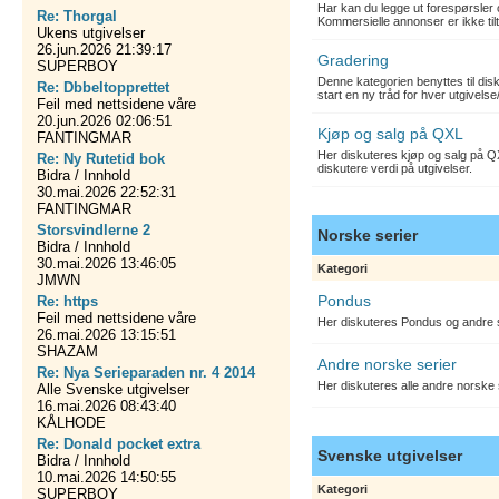
Har kan du legge ut forespørsler 
Re: Thorgal
Kommersielle annonser er ikke tilt
Ukens utgivelser
26.jun.2026 21:39:17
Gradering
SUPERBOY
Denne kategorien benyttes til dis
Re: Dbbeltopprettet
start en ny tråd for hver utgivelse
Feil med nettsidene våre
20.jun.2026 02:06:51
Kjøp og salg på QXL
FANTINGMAR
Her diskuteres kjøp og salg på QX
Re: Ny Rutetid bok
diskutere verdi på utgivelser.
Bidra / Innhold
30.mai.2026 22:52:31
FANTINGMAR
Storsvindlerne 2
Norske serier
Bidra / Innhold
30.mai.2026 13:46:05
Kategori
JMWN
Pondus
Re: https
Feil med nettsidene våre
Her diskuteres Pondus og andre s
26.mai.2026 13:15:51
SHAZAM
Andre norske serier
Re: Nya Serieparaden nr. 4 2014
Her diskuteres alle andre norske
Alle Svenske utgivelser
16.mai.2026 08:43:40
KÅLHODE
Re: Donald pocket extra
Svenske utgivelser
Bidra / Innhold
10.mai.2026 14:50:55
Kategori
SUPERBOY