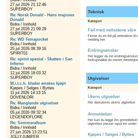
27.jul.2026 21:12:46
SUPERBOY
Teknisk
Re: Norsk Donald - Hans majones
Donald
Kategori
Bidra / Innhold
27.jul.2026 21:09:29
Feil med nettsidene våre
SUPERBOY
Finner du en feil på nettsidene ti
Re: WD Temapocket
melding her.
Bidra / Innhold
25.jul.2026 08:39:16
Endringsønsker
SPIRIT01
Her legger du inn endringsønsker
Re: sprint spesial - Skatten i San
funksjonalitet du mener minetegn
Inferno
Bidra / Innhold
12.jul.2026 18:03:32
SUPERBOY
Utgivelser
W.i.t.c.h. blader ønskes kjøpt
Kjøpes / Selges / Byttes
Kategori
11.jul.2026 14:13:15
Ukens utgivelser
DOVENLORI
Her diskuteres ukens utgivelser
Re: Manglende utgivelser
Bidra / Innhold
05.jul.2026 09:32:34
Anmeldelser
LEGENDOFLORE
Her kan du legge inn anmeldelser 
Re: Sommeralbum
utgivelser passer også inn under 
Bidra / Innhold
27.jun.2026 13:23:51
Kjøpes / Selges / Byttes
JOLLYJUMPER