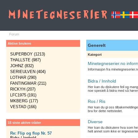
Forum
Aktive brukere
Generelt
SUPERBOY (1213)
Kategori
THALLSTE (987)
Minetegneserier.no infor
JOHNZ (832)
Informasjon fra minetegneserier.
SERIEULVEN (404)
LOTHAR (290)
Bidra / Innhold
FANTINGMAR (211)
Her kan du diskutere feil og mang
RICKYH (207)
noe spesielt å bidra med så hører
LFC1975 (191)
MKBERG (177)
Ros / Ris
VESTAD (166)
Her kan du gi oss tilbakemelding
bra for dette nettstedet.
Diverse
15 siste aktive tråder
Her kan du diskutere hva som hels
helt annet som ikke er tegneserier
Re: Flip og flop Nr. 57
Bidra / Innhold