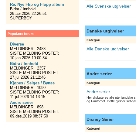
Re: Nye Flip og Flopp album
Alle Svenske utgivelser
Bidra / Innhold
29.apr.2026 22:26:51
SUPERBOY
Danske utgivelser
Populære forum
Kategori
Diverse
MELDINGER: 2483
Alle Danske utgivelser
SISTE MELDING POSTET:
10.jan.2026 19:00:34
Bidra / Innhold
MELDINGER: 2357
SISTE MELDING POSTET:
Andre serier
27.jul.2026 21:12:46
Kjøpes / Selges / Byttes
Kategori
MELDINGER: 1090
Andre serier
SISTE MELDING POSTET:
11.jul.2026 14:13:15
Her diskuteres alle utenlandske s
og Fantomet. Dette gjelder selvfø
Andre serier
MELDINGER: 898
SISTE MELDING POSTET:
09.des.2019 08:37:50
Disney Serier
Kategori