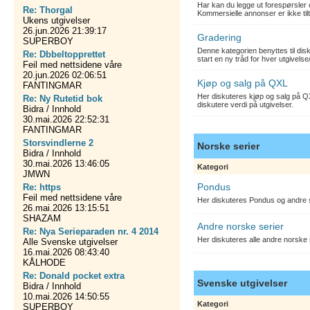
Har kan du legge ut forespørsler 
Re: Thorgal
Kommersielle annonser er ikke tilt
Ukens utgivelser
26.jun.2026 21:39:17
Gradering
SUPERBOY
Denne kategorien benyttes til dis
Re: Dbbeltopprettet
start en ny tråd for hver utgivelse
Feil med nettsidene våre
20.jun.2026 02:06:51
Kjøp og salg på QXL
FANTINGMAR
Her diskuteres kjøp og salg på QX
Re: Ny Rutetid bok
diskutere verdi på utgivelser.
Bidra / Innhold
30.mai.2026 22:52:31
FANTINGMAR
Storsvindlerne 2
Norske serier
Bidra / Innhold
30.mai.2026 13:46:05
Kategori
JMWN
Pondus
Re: https
Feil med nettsidene våre
Her diskuteres Pondus og andre s
26.mai.2026 13:15:51
SHAZAM
Andre norske serier
Re: Nya Serieparaden nr. 4 2014
Her diskuteres alle andre norske
Alle Svenske utgivelser
16.mai.2026 08:43:40
KÅLHODE
Re: Donald pocket extra
Svenske utgivelser
Bidra / Innhold
10.mai.2026 14:50:55
Kategori
SUPERBOY