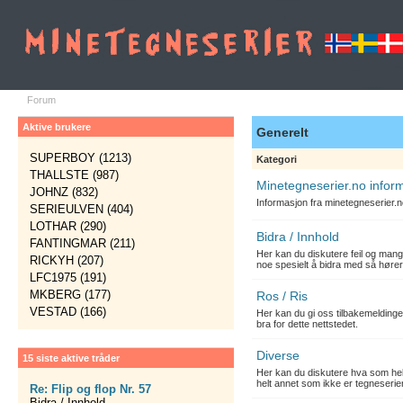
Forum
Aktive brukere
Generelt
SUPERBOY (1213)
Kategori
THALLSTE (987)
Minetegneserier.no infor
JOHNZ (832)
Informasjon fra minetegneserier.
SERIEULVEN (404)
LOTHAR (290)
Bidra / Innhold
FANTINGMAR (211)
Her kan du diskutere feil og mang
RICKYH (207)
noe spesielt å bidra med så hører
LFC1975 (191)
MKBERG (177)
Ros / Ris
VESTAD (166)
Her kan du gi oss tilbakemelding
bra for dette nettstedet.
Diverse
15 siste aktive tråder
Her kan du diskutere hva som hels
helt annet som ikke er tegneserier
Re: Flip og flop Nr. 57
Bidra / Innhold