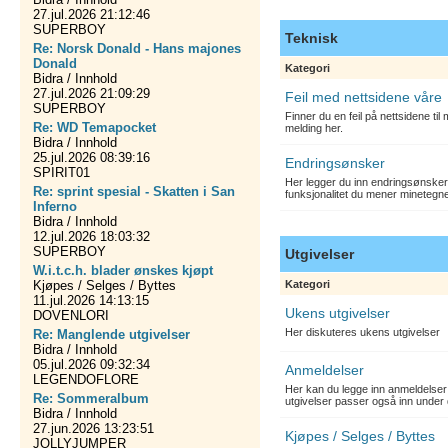
27.jul.2026 21:12:46
SUPERBOY
Teknisk
Re: Norsk Donald - Hans majones
Donald
Kategori
Bidra / Innhold
27.jul.2026 21:09:29
Feil med nettsidene våre
SUPERBOY
Finner du en feil på nettsidene ti
Re: WD Temapocket
melding her.
Bidra / Innhold
25.jul.2026 08:39:16
Endringsønsker
SPIRIT01
Her legger du inn endringsønsker
Re: sprint spesial - Skatten i San
funksjonalitet du mener minetegn
Inferno
Bidra / Innhold
12.jul.2026 18:03:32
SUPERBOY
Utgivelser
W.i.t.c.h. blader ønskes kjøpt
Kjøpes / Selges / Byttes
Kategori
11.jul.2026 14:13:15
Ukens utgivelser
DOVENLORI
Her diskuteres ukens utgivelser
Re: Manglende utgivelser
Bidra / Innhold
05.jul.2026 09:32:34
Anmeldelser
LEGENDOFLORE
Her kan du legge inn anmeldelser 
Re: Sommeralbum
utgivelser passer også inn under 
Bidra / Innhold
27.jun.2026 13:23:51
Kjøpes / Selges / Byttes
JOLLYJUMPER