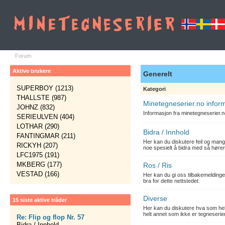
Forum
Aktive brukere
Generelt
SUPERBOY (1213)
Kategori
THALLSTE (987)
Minetegneserier.no infor
JOHNZ (832)
Informasjon fra minetegneserier.
SERIEULVEN (404)
LOTHAR (290)
Bidra / Innhold
FANTINGMAR (211)
Her kan du diskutere feil og mang
RICKYH (207)
noe spesielt å bidra med så hører
LFC1975 (191)
MKBERG (177)
Ros / Ris
VESTAD (166)
Her kan du gi oss tilbakemelding
bra for dette nettstedet.
Diverse
15 siste aktive tråder
Her kan du diskutere hva som hels
helt annet som ikke er tegneserier
Re: Flip og flop Nr. 57
Bidra / Innhold