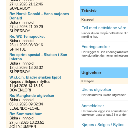
27.jul.2026 21:12:46
SUPERBOY
Teknisk
Re: Norsk Donald - Hans majones
Donald
Kategori
Bidra / Innhold
27.jul.2026 21:09:29
Feil med nettsidene våre
SUPERBOY
Finner du en feil på nettsidene ti
Re: WD Temapocket
melding her.
Bidra / Innhold
25.jul.2026 08:39:16
Endringsønsker
SPIRIT01
Her legger du inn endringsønsker
Re: sprint spesial - Skatten i San
funksjonalitet du mener minetegn
Inferno
Bidra / Innhold
12.jul.2026 18:03:32
SUPERBOY
Utgivelser
W.i.t.c.h. blader ønskes kjøpt
Kjøpes / Selges / Byttes
Kategori
11.jul.2026 14:13:15
Ukens utgivelser
DOVENLORI
Her diskuteres ukens utgivelser
Re: Manglende utgivelser
Bidra / Innhold
05.jul.2026 09:32:34
Anmeldelser
LEGENDOFLORE
Her kan du legge inn anmeldelser 
Re: Sommeralbum
utgivelser passer også inn under 
Bidra / Innhold
27.jun.2026 13:23:51
Kjøpes / Selges / Byttes
JOLLYJUMPER