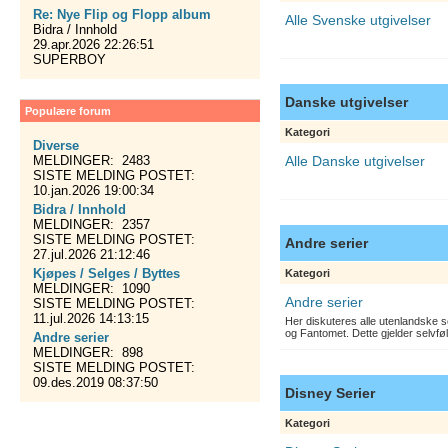
Re: Nye Flip og Flopp album
Alle Svenske utgivelser
Bidra / Innhold
29.apr.2026 22:26:51
SUPERBOY
Danske utgivelser
Populære forum
Kategori
Diverse
MELDINGER: 2483
Alle Danske utgivelser
SISTE MELDING POSTET:
10.jan.2026 19:00:34
Bidra / Innhold
MELDINGER: 2357
SISTE MELDING POSTET:
Andre serier
27.jul.2026 21:12:46
Kjøpes / Selges / Byttes
Kategori
MELDINGER: 1090
Andre serier
SISTE MELDING POSTET:
11.jul.2026 14:13:15
Her diskuteres alle utenlandske s
og Fantomet. Dette gjelder selvfø
Andre serier
MELDINGER: 898
SISTE MELDING POSTET:
09.des.2019 08:37:50
Disney Serier
Kategori