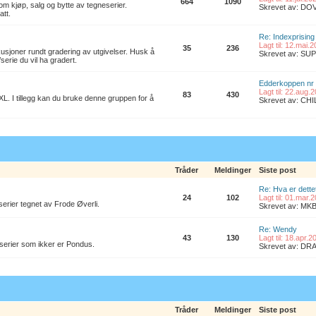
664
1090
om kjøp, salg og bytte av tegneserier.
Skrevet av: D
att.
Re: Indexprising
Lagt til: 12.mai.
35
236
kusjoner rundt gradering av utgivelser. Husk å
Skrevet av: S
/serie du vil ha gradert.
Edderkoppen nr
Lagt til: 22.aug.
83
430
L. I tillegg kan du bruke denne gruppen for å
Skrevet av: CH
Tråder
Meldinger
Siste post
Re: Hva er dette
24
102
Lagt til: 01.mar.
erier tegnet av Frode Øverli.
Skrevet av: M
Re: Wendy
43
130
Lagt til: 18.apr.
 serier som ikker er Pondus.
Skrevet av: D
Tråder
Meldinger
Siste post