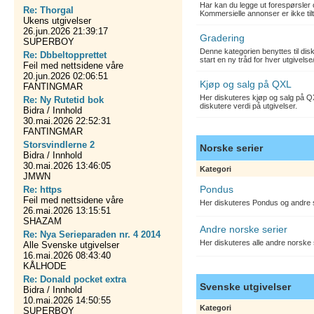
Har kan du legge ut forespørsler 
Re: Thorgal
Kommersielle annonser er ikke tilt
Ukens utgivelser
26.jun.2026 21:39:17
Gradering
SUPERBOY
Denne kategorien benyttes til dis
Re: Dbbeltopprettet
start en ny tråd for hver utgivelse
Feil med nettsidene våre
20.jun.2026 02:06:51
Kjøp og salg på QXL
FANTINGMAR
Her diskuteres kjøp og salg på QX
Re: Ny Rutetid bok
diskutere verdi på utgivelser.
Bidra / Innhold
30.mai.2026 22:52:31
FANTINGMAR
Storsvindlerne 2
Norske serier
Bidra / Innhold
30.mai.2026 13:46:05
Kategori
JMWN
Pondus
Re: https
Feil med nettsidene våre
Her diskuteres Pondus og andre s
26.mai.2026 13:15:51
SHAZAM
Andre norske serier
Re: Nya Serieparaden nr. 4 2014
Her diskuteres alle andre norske
Alle Svenske utgivelser
16.mai.2026 08:43:40
KÅLHODE
Re: Donald pocket extra
Svenske utgivelser
Bidra / Innhold
10.mai.2026 14:50:55
Kategori
SUPERBOY