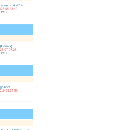
raden nr. 4 2014
2026 08:43:40
ÅLHODE
 (Dennis)
2026 07:07:23
ÅLHODE
gasinet
2019 08:37:50