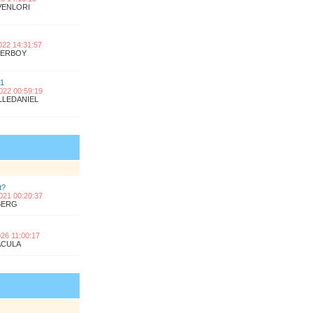
OVENLORI
2022 14:31:57
UPERBOY
 1
2022 00:59:19
ILLEDANIEL
t?
2021 00:20:37
KBERG
2026 11:00:17
RACULA