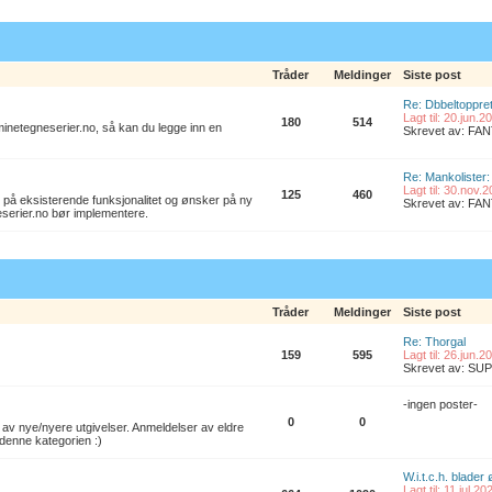
Tråder
Meldinger
Siste post
Re: Dbbeltoppret
Lagt til: 20.jun.
180
514
l minetegneserier.no, så kan du legge inn en
Skrevet av: F
Re: Mankolister: 
Lagt til: 30.nov.
125
460
 på eksisterende funksjonalitet og ønsker på ny
Skrevet av: F
eserier.no bør implementere.
Tråder
Meldinger
Siste post
Re: Thorgal
159
595
Lagt til: 26.jun.
Skrevet av: S
-ingen poster-
0
0
av nye/nyere utgivelser. Anmeldelser av eldre
denne kategorien :)
W.i.t.c.h. blader
Lagt til: 11.jul.2