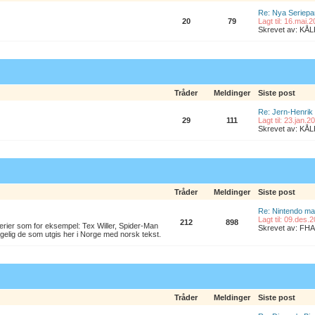
Re: Nya Seriepa
20
79
Lagt til: 16.mai.
Skrevet av: K
Tråder
Meldinger
Siste post
Re: Jern-Henrik
29
111
Lagt til: 23.jan.
Skrevet av: K
Tråder
Meldinger
Siste post
Re: Nintendo ma
Lagt til: 09.des.
212
898
erier som for eksempel: Tex Willer, Spider-Man
Skrevet av: FHA
lgelig de som utgis her i Norge med norsk tekst.
Tråder
Meldinger
Siste post