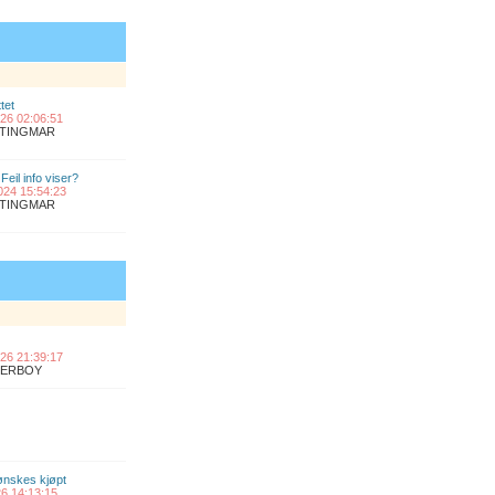
tet
2026 02:06:51
ANTINGMAR
Feil info viser?
2024 15:54:23
ANTINGMAR
2026 21:39:17
UPERBOY
 ønskes kjøpt
026 14:13:15