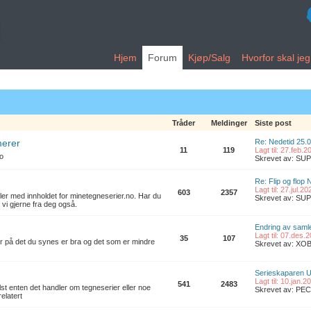
Hjem
Forum
Kjøp/Salg
Hvorfor skal je
Tråder
Meldinger
Siste post
merer
Re: Nedetid 25.
11
119
Lagt til: 27.feb.
no
Skrevet av: S
Re: Flip og flop 
Lagt til: 27.jul.2
603
2357
ler med innholdet for minetegneserier.no. Har du
Skrevet av: S
 vi gjerne fra deg også.
Endring av samle
Lagt til: 07.des.
35
107
er på det du synes er bra og det som er mindre
Skrevet av: XO
Serieskaparen U
Lagt til: 10.jan.
541
2483
t enten det handler om tegneserier eller noe
Skrevet av: PE
elatert