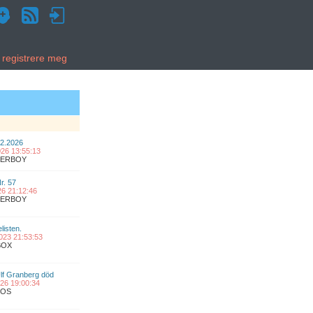
g registrere meg
02.2026
2026 13:55:13
UPERBOY
Nr. 57
026 21:12:46
UPERBOY
listen.
2023 21:53:53
BOX
lf Granberg död
2026 19:00:34
COS