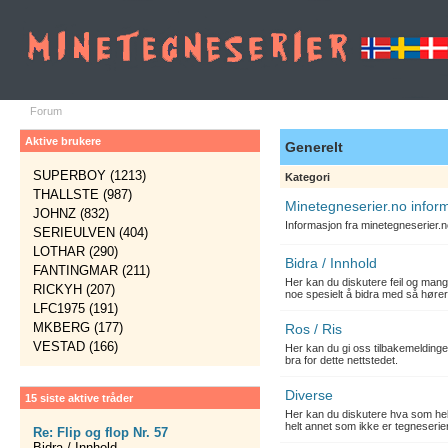
Forum
Aktive brukere
Generelt
SUPERBOY (1213)
Kategori
THALLSTE (987)
Minetegneserier.no infor
JOHNZ (832)
Informasjon fra minetegneserier.
SERIEULVEN (404)
LOTHAR (290)
Bidra / Innhold
FANTINGMAR (211)
Her kan du diskutere feil og mang
RICKYH (207)
noe spesielt å bidra med så hører
LFC1975 (191)
MKBERG (177)
Ros / Ris
VESTAD (166)
Her kan du gi oss tilbakemelding
bra for dette nettstedet.
Diverse
15 siste aktive tråder
Her kan du diskutere hva som hels
helt annet som ikke er tegneserier
Re: Flip og flop Nr. 57
Bidra / Innhold