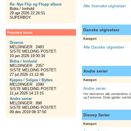
Re: Nye Flip og Flopp album
Alle Svenske utgivelser
Bidra / Innhold
29.apr.2026 22:26:51
SUPERBOY
Danske utgivelser
Populære forum
Kategori
Diverse
MELDINGER: 2483
Alle Danske utgivelser
SISTE MELDING POSTET:
10.jan.2026 19:00:34
Bidra / Innhold
MELDINGER: 2357
SISTE MELDING POSTET:
Andre serier
27.jul.2026 21:12:46
Kjøpes / Selges / Byttes
Kategori
MELDINGER: 1090
Andre serier
SISTE MELDING POSTET:
11.jul.2026 14:13:15
Her diskuteres alle utenlandske s
og Fantomet. Dette gjelder selvfø
Andre serier
MELDINGER: 898
SISTE MELDING POSTET:
09.des.2019 08:37:50
Disney Serier
Kategori