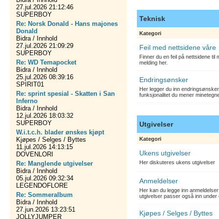
27.jul.2026 21:12:46
SUPERBOY
Teknisk
Re: Norsk Donald - Hans majones
Donald
Kategori
Bidra / Innhold
27.jul.2026 21:09:29
Feil med nettsidene våre
SUPERBOY
Finner du en feil på nettsidene ti
Re: WD Temapocket
melding her.
Bidra / Innhold
25.jul.2026 08:39:16
Endringsønsker
SPIRIT01
Her legger du inn endringsønsker
Re: sprint spesial - Skatten i San
funksjonalitet du mener minetegn
Inferno
Bidra / Innhold
12.jul.2026 18:03:32
SUPERBOY
Utgivelser
W.i.t.c.h. blader ønskes kjøpt
Kjøpes / Selges / Byttes
Kategori
11.jul.2026 14:13:15
Ukens utgivelser
DOVENLORI
Her diskuteres ukens utgivelser
Re: Manglende utgivelser
Bidra / Innhold
05.jul.2026 09:32:34
Anmeldelser
LEGENDOFLORE
Her kan du legge inn anmeldelser 
Re: Sommeralbum
utgivelser passer også inn under 
Bidra / Innhold
27.jun.2026 13:23:51
Kjøpes / Selges / Byttes
JOLLYJUMPER