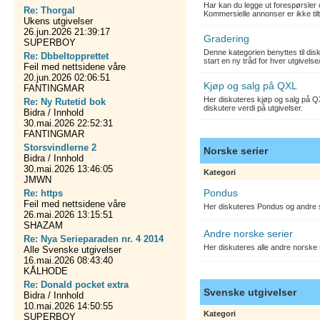
Har kan du legge ut forespørsler 
Re: Thorgal
Kommersielle annonser er ikke tilt
Ukens utgivelser
26.jun.2026 21:39:17
Gradering
SUPERBOY
Denne kategorien benyttes til dis
Re: Dbbeltopprettet
start en ny tråd for hver utgivelse
Feil med nettsidene våre
20.jun.2026 02:06:51
Kjøp og salg på QXL
FANTINGMAR
Her diskuteres kjøp og salg på QX
Re: Ny Rutetid bok
diskutere verdi på utgivelser.
Bidra / Innhold
30.mai.2026 22:52:31
FANTINGMAR
Storsvindlerne 2
Norske serier
Bidra / Innhold
30.mai.2026 13:46:05
Kategori
JMWN
Pondus
Re: https
Feil med nettsidene våre
Her diskuteres Pondus og andre s
26.mai.2026 13:15:51
SHAZAM
Andre norske serier
Re: Nya Serieparaden nr. 4 2014
Her diskuteres alle andre norske
Alle Svenske utgivelser
16.mai.2026 08:43:40
KÅLHODE
Re: Donald pocket extra
Svenske utgivelser
Bidra / Innhold
10.mai.2026 14:50:55
Kategori
SUPERBOY