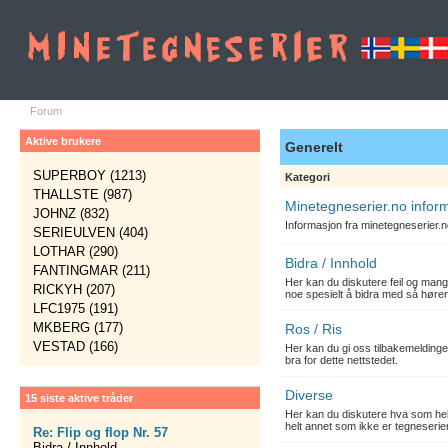
Forum
Aktive brukere
Generelt
SUPERBOY (1213)
Kategori
THALLSTE (987)
Minetegneserier.no infor
JOHNZ (832)
Informasjon fra minetegneserier.
SERIEULVEN (404)
LOTHAR (290)
Bidra / Innhold
FANTINGMAR (211)
Her kan du diskutere feil og mang
RICKYH (207)
noe spesielt å bidra med så hører
LFC1975 (191)
MKBERG (177)
Ros / Ris
VESTAD (166)
Her kan du gi oss tilbakemelding
bra for dette nettstedet.
Diverse
15 siste aktive tråder
Her kan du diskutere hva som hels
helt annet som ikke er tegneserier
Re: Flip og flop Nr. 57
Bidra / Innhold