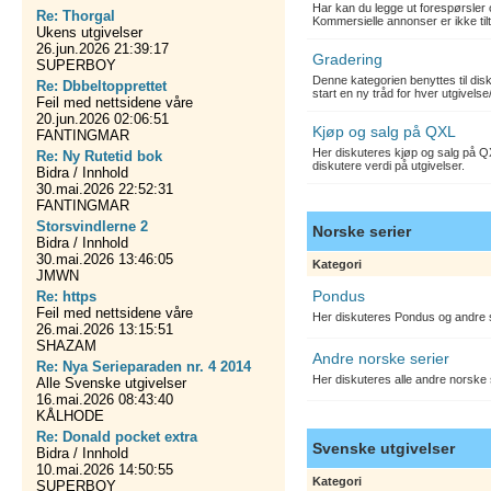
Har kan du legge ut forespørsler 
Re: Thorgal
Kommersielle annonser er ikke tilt
Ukens utgivelser
26.jun.2026 21:39:17
Gradering
SUPERBOY
Denne kategorien benyttes til dis
Re: Dbbeltopprettet
start en ny tråd for hver utgivelse
Feil med nettsidene våre
20.jun.2026 02:06:51
Kjøp og salg på QXL
FANTINGMAR
Her diskuteres kjøp og salg på QX
Re: Ny Rutetid bok
diskutere verdi på utgivelser.
Bidra / Innhold
30.mai.2026 22:52:31
FANTINGMAR
Storsvindlerne 2
Norske serier
Bidra / Innhold
30.mai.2026 13:46:05
Kategori
JMWN
Pondus
Re: https
Feil med nettsidene våre
Her diskuteres Pondus og andre s
26.mai.2026 13:15:51
SHAZAM
Andre norske serier
Re: Nya Serieparaden nr. 4 2014
Her diskuteres alle andre norske
Alle Svenske utgivelser
16.mai.2026 08:43:40
KÅLHODE
Re: Donald pocket extra
Svenske utgivelser
Bidra / Innhold
10.mai.2026 14:50:55
Kategori
SUPERBOY