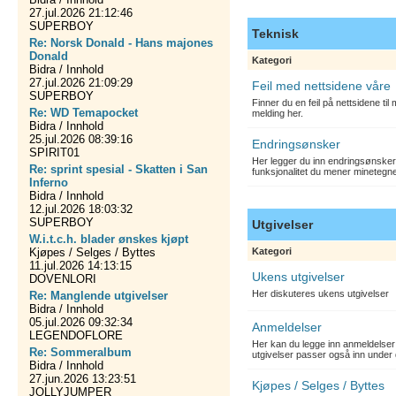
27.jul.2026 21:12:46
SUPERBOY
Teknisk
Re: Norsk Donald - Hans majones
Donald
Kategori
Bidra / Innhold
27.jul.2026 21:09:29
Feil med nettsidene våre
SUPERBOY
Finner du en feil på nettsidene ti
Re: WD Temapocket
melding her.
Bidra / Innhold
25.jul.2026 08:39:16
Endringsønsker
SPIRIT01
Her legger du inn endringsønsker
Re: sprint spesial - Skatten i San
funksjonalitet du mener minetegn
Inferno
Bidra / Innhold
12.jul.2026 18:03:32
SUPERBOY
Utgivelser
W.i.t.c.h. blader ønskes kjøpt
Kjøpes / Selges / Byttes
Kategori
11.jul.2026 14:13:15
Ukens utgivelser
DOVENLORI
Her diskuteres ukens utgivelser
Re: Manglende utgivelser
Bidra / Innhold
05.jul.2026 09:32:34
Anmeldelser
LEGENDOFLORE
Her kan du legge inn anmeldelser 
Re: Sommeralbum
utgivelser passer også inn under 
Bidra / Innhold
27.jun.2026 13:23:51
Kjøpes / Selges / Byttes
JOLLYJUMPER