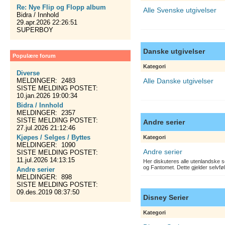
Re: Nye Flip og Flopp album
Alle Svenske utgivelser
Bidra / Innhold
29.apr.2026 22:26:51
SUPERBOY
Danske utgivelser
Populære forum
Kategori
Diverse
MELDINGER: 2483
Alle Danske utgivelser
SISTE MELDING POSTET:
10.jan.2026 19:00:34
Bidra / Innhold
MELDINGER: 2357
SISTE MELDING POSTET:
Andre serier
27.jul.2026 21:12:46
Kjøpes / Selges / Byttes
Kategori
MELDINGER: 1090
Andre serier
SISTE MELDING POSTET:
11.jul.2026 14:13:15
Her diskuteres alle utenlandske s
og Fantomet. Dette gjelder selvfø
Andre serier
MELDINGER: 898
SISTE MELDING POSTET:
09.des.2019 08:37:50
Disney Serier
Kategori