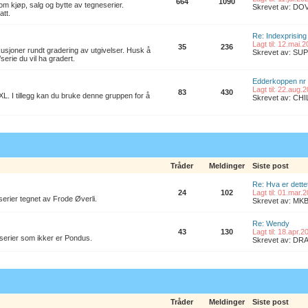
664
1090
om kjøp, salg og bytte av tegneserier.
Skrevet av: D
att.
Re: Indexprising
Lagt til: 12.mai.
35
236
kusjoner rundt gradering av utgivelser. Husk å
Skrevet av: S
/serie du vil ha gradert.
Edderkoppen nr
Lagt til: 22.aug.
83
430
L. I tillegg kan du bruke denne gruppen for å
Skrevet av: CH
Tråder
Meldinger
Siste post
Re: Hva er dette
24
102
Lagt til: 01.mar.
erier tegnet av Frode Øverli.
Skrevet av: M
Re: Wendy
43
130
Lagt til: 18.apr.
 serier som ikker er Pondus.
Skrevet av: D
Tråder
Meldinger
Siste post