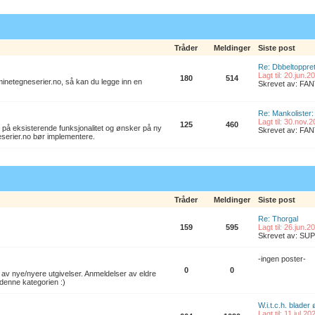
Tråder
Meldinger
Siste post
Re: Dbbeltoppret
Lagt til: 20.jun.
180
514
l minetegneserier.no, så kan du legge inn en
Skrevet av: F
Re: Mankolister: 
Lagt til: 30.nov.
125
460
 på eksisterende funksjonalitet og ønsker på ny
Skrevet av: F
eserier.no bør implementere.
Tråder
Meldinger
Siste post
Re: Thorgal
159
595
Lagt til: 26.jun.
Skrevet av: S
-ingen poster-
0
0
av nye/nyere utgivelser. Anmeldelser av eldre
denne kategorien :)
W.i.t.c.h. blader
Lagt til: 11.jul.2