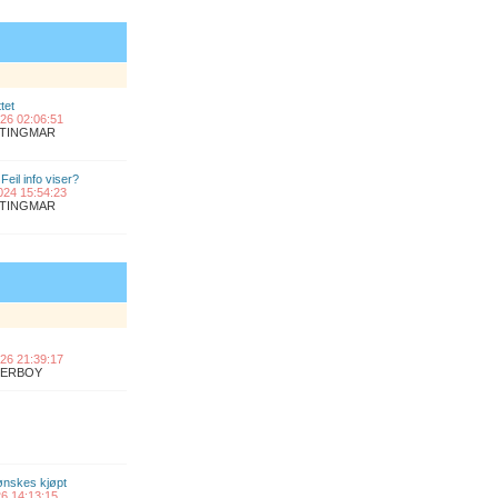
tet
2026 02:06:51
ANTINGMAR
Feil info viser?
2024 15:54:23
ANTINGMAR
2026 21:39:17
UPERBOY
 ønskes kjøpt
026 14:13:15