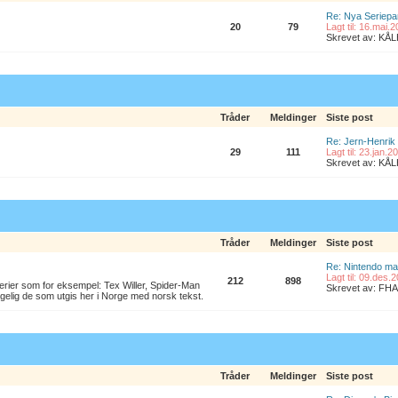
Re: Nya Seriepa
20
79
Lagt til: 16.mai.
Skrevet av: K
Tråder
Meldinger
Siste post
Re: Jern-Henrik
29
111
Lagt til: 23.jan.
Skrevet av: K
Tråder
Meldinger
Siste post
Re: Nintendo ma
Lagt til: 09.des.
212
898
erier som for eksempel: Tex Willer, Spider-Man
Skrevet av: FHA
lgelig de som utgis her i Norge med norsk tekst.
Tråder
Meldinger
Siste post