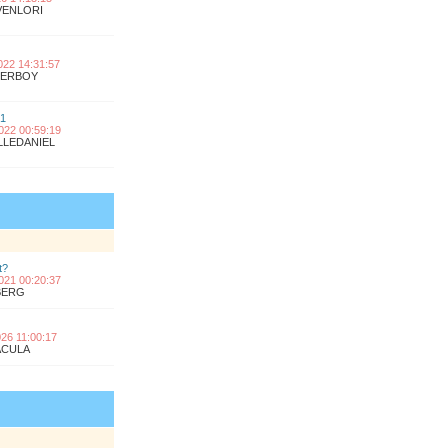
OVENLORI
2022 14:31:57
UPERBOY
 1
2022 00:59:19
ILLEDANIEL
t?
2021 00:20:37
KBERG
2026 11:00:17
RACULA