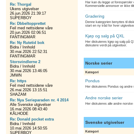
Har kan du legge ut forespørsler 
Re: Thorgal
Kommersielle annonser er ikke tilt
Ukens utgivelser
26.jun.2026 21:39:17
Gradering
SUPERBOY
Denne kategorien benyttes til dis
Re: Dbbeltopprettet
start en ny tråd for hver utgivelse
Feil med nettsidene våre
20.jun.2026 02:06:51
Kjøp og salg på QXL
FANTINGMAR
Her diskuteres kjøp og salg på QX
Re: Ny Rutetid bok
diskutere verdi på utgivelser.
Bidra / Innhold
30.mai.2026 22:52:31
FANTINGMAR
Storsvindlerne 2
Norske serier
Bidra / Innhold
30.mai.2026 13:46:05
Kategori
JMWN
Pondus
Re: https
Feil med nettsidene våre
Her diskuteres Pondus og andre s
26.mai.2026 13:15:51
SHAZAM
Andre norske serier
Re: Nya Serieparaden nr. 4 2014
Her diskuteres alle andre norske
Alle Svenske utgivelser
16.mai.2026 08:43:40
KÅLHODE
Re: Donald pocket extra
Svenske utgivelser
Bidra / Innhold
10.mai.2026 14:50:55
Kategori
SUPERBOY