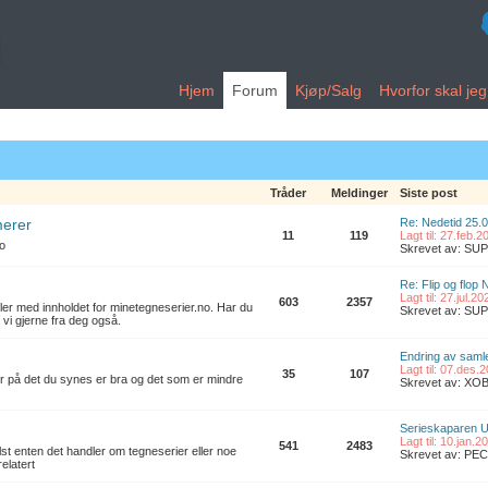
Hjem
Forum
Kjøp/Salg
Hvorfor skal je
Tråder
Meldinger
Siste post
merer
Re: Nedetid 25.
11
119
Lagt til: 27.feb.
no
Skrevet av: S
Re: Flip og flop 
Lagt til: 27.jul.2
603
2357
ler med innholdet for minetegneserier.no. Har du
Skrevet av: S
 vi gjerne fra deg også.
Endring av samle
Lagt til: 07.des.
35
107
er på det du synes er bra og det som er mindre
Skrevet av: XO
Serieskaparen U
Lagt til: 10.jan.
541
2483
t enten det handler om tegneserier eller noe
Skrevet av: PE
elatert