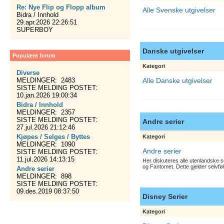
Re: Nye Flip og Flopp album
Alle Svenske utgivelser
Bidra / Innhold
29.apr.2026 22:26:51
SUPERBOY
Danske utgivelser
Populære forum
Kategori
Diverse
MELDINGER: 2483
Alle Danske utgivelser
SISTE MELDING POSTET:
10.jan.2026 19:00:34
Bidra / Innhold
MELDINGER: 2357
SISTE MELDING POSTET:
Andre serier
27.jul.2026 21:12:46
Kjøpes / Selges / Byttes
Kategori
MELDINGER: 1090
Andre serier
SISTE MELDING POSTET:
11.jul.2026 14:13:15
Her diskuteres alle utenlandske s
og Fantomet. Dette gjelder selvfø
Andre serier
MELDINGER: 898
SISTE MELDING POSTET:
09.des.2019 08:37:50
Disney Serier
Kategori