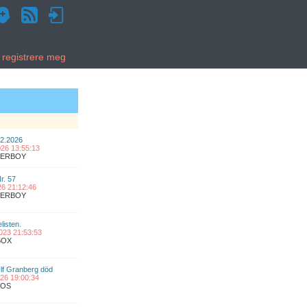
g registrere meg
02.2026
2026 13:55:13
UPERBOY
Nr. 57
026 21:12:46
UPERBOY
listen.
2023 21:53:53
BOX
lf Granberg död
2026 19:00:34
COS