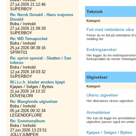
27.jul.2026 21:12:46
SUPERBOY
Teknisk
Re: Norsk Donald - Hans majones
Donald
Kategori
Bidra / Innhold
27.jul.2026 21:09:29
Feil med nettsidene våre
SUPERBOY
Finner du en feil på nettsidene ti
Re: WD Temapocket
melding her.
Bidra / Innhold
25.jul.2026 08:39:16
Endringsønsker
SPIRIT01
Her legger du inn endringsønsker
Re: sprint spesial - Skatten i San
funksjonalitet du mener minetegn
Inferno
Bidra / Innhold
12.jul.2026 18:03:32
SUPERBOY
Utgivelser
W.i.t.c.h. blader ønskes kjøpt
Kjøpes / Selges / Byttes
Kategori
11.jul.2026 14:13:15
Ukens utgivelser
DOVENLORI
Her diskuteres ukens utgivelser
Re: Manglende utgivelser
Bidra / Innhold
05.jul.2026 09:32:34
Anmeldelser
LEGENDOFLORE
Her kan du legge inn anmeldelser 
Re: Sommeralbum
utgivelser passer også inn under 
Bidra / Innhold
27.jun.2026 13:23:51
Kjøpes / Selges / Byttes
JOLLYJUMPER