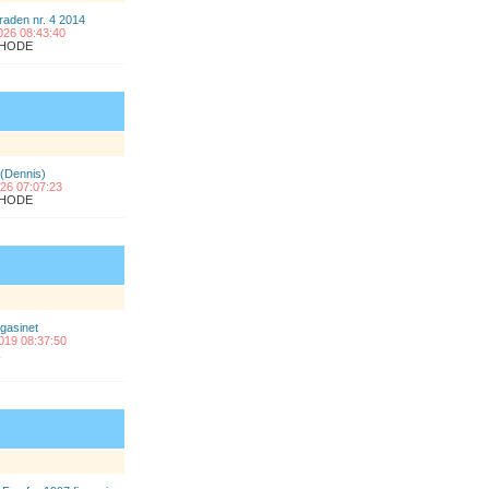
raden nr. 4 2014
2026 08:43:40
ÅLHODE
 (Dennis)
2026 07:07:23
ÅLHODE
gasinet
2019 08:37:50