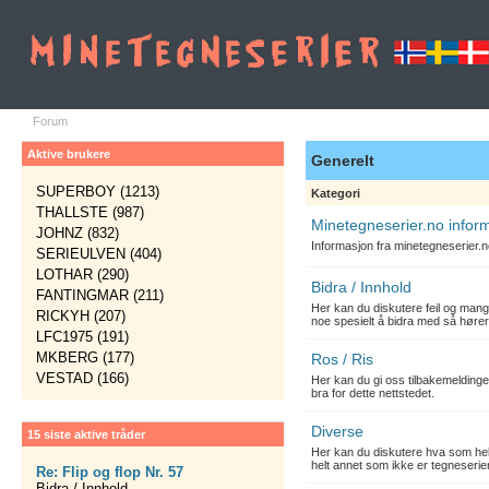
Forum
Aktive brukere
Generelt
SUPERBOY (1213)
Kategori
THALLSTE (987)
Minetegneserier.no infor
JOHNZ (832)
Informasjon fra minetegneserier.
SERIEULVEN (404)
LOTHAR (290)
Bidra / Innhold
FANTINGMAR (211)
Her kan du diskutere feil og mang
RICKYH (207)
noe spesielt å bidra med så hører
LFC1975 (191)
MKBERG (177)
Ros / Ris
VESTAD (166)
Her kan du gi oss tilbakemelding
bra for dette nettstedet.
Diverse
15 siste aktive tråder
Her kan du diskutere hva som hels
helt annet som ikke er tegneserier
Re: Flip og flop Nr. 57
Bidra / Innhold