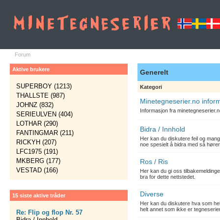
Forum
Aktive brukere
Generelt
SUPERBOY (1213)
Kategori
THALLSTE (987)
Minetegneserier.no infor
JOHNZ (832)
Informasjon fra minetegneserier.
SERIEULVEN (404)
LOTHAR (290)
Bidra / Innhold
FANTINGMAR (211)
Her kan du diskutere feil og mang
RICKYH (207)
noe spesielt å bidra med så hører
LFC1975 (191)
MKBERG (177)
Ros / Ris
VESTAD (166)
Her kan du gi oss tilbakemelding
bra for dette nettstedet.
Diverse
15 siste aktive tråder
Her kan du diskutere hva som hels
helt annet som ikke er tegneserier
Re: Flip og flop Nr. 57
Bidra / Innhold