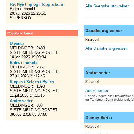
Re: Nye Flip og Flopp album
Alle Svenske utgivelser
Bidra / Innhold
29.apr.2026 22:26:51
SUPERBOY
Danske utgivelser
Populære forum
Kategori
Diverse
MELDINGER: 2483
Alle Danske utgivelser
SISTE MELDING POSTET:
10.jan.2026 19:00:34
Bidra / Innhold
MELDINGER: 2357
SISTE MELDING POSTET:
Andre serier
27.jul.2026 21:12:46
Kjøpes / Selges / Byttes
Kategori
MELDINGER: 1090
Andre serier
SISTE MELDING POSTET:
11.jul.2026 14:13:15
Her diskuteres alle utenlandske s
og Fantomet. Dette gjelder selvfø
Andre serier
MELDINGER: 898
SISTE MELDING POSTET:
09.des.2019 08:37:50
Disney Serier
Kategori