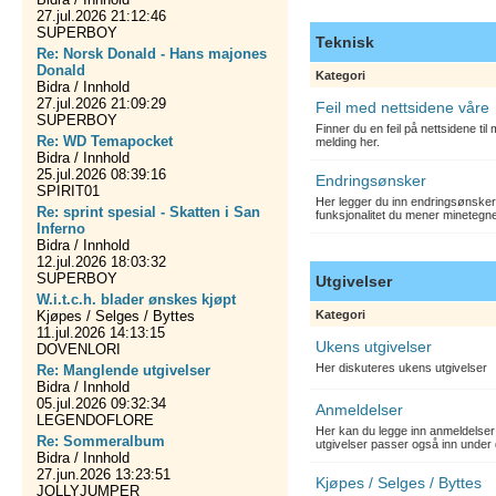
27.jul.2026 21:12:46
SUPERBOY
Teknisk
Re: Norsk Donald - Hans majones
Donald
Kategori
Bidra / Innhold
27.jul.2026 21:09:29
Feil med nettsidene våre
SUPERBOY
Finner du en feil på nettsidene ti
Re: WD Temapocket
melding her.
Bidra / Innhold
25.jul.2026 08:39:16
Endringsønsker
SPIRIT01
Her legger du inn endringsønsker
Re: sprint spesial - Skatten i San
funksjonalitet du mener minetegn
Inferno
Bidra / Innhold
12.jul.2026 18:03:32
SUPERBOY
Utgivelser
W.i.t.c.h. blader ønskes kjøpt
Kjøpes / Selges / Byttes
Kategori
11.jul.2026 14:13:15
Ukens utgivelser
DOVENLORI
Her diskuteres ukens utgivelser
Re: Manglende utgivelser
Bidra / Innhold
05.jul.2026 09:32:34
Anmeldelser
LEGENDOFLORE
Her kan du legge inn anmeldelser 
Re: Sommeralbum
utgivelser passer også inn under 
Bidra / Innhold
27.jun.2026 13:23:51
Kjøpes / Selges / Byttes
JOLLYJUMPER