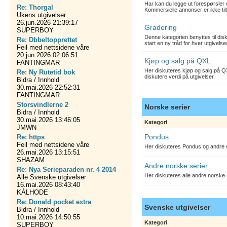
Har kan du legge ut forespørsler 
Re: Thorgal
Kommersielle annonser er ikke tilt
Ukens utgivelser
26.jun.2026 21:39:17
Gradering
SUPERBOY
Denne kategorien benyttes til dis
Re: Dbbeltopprettet
start en ny tråd for hver utgivelse
Feil med nettsidene våre
20.jun.2026 02:06:51
Kjøp og salg på QXL
FANTINGMAR
Her diskuteres kjøp og salg på QX
Re: Ny Rutetid bok
diskutere verdi på utgivelser.
Bidra / Innhold
30.mai.2026 22:52:31
FANTINGMAR
Storsvindlerne 2
Norske serier
Bidra / Innhold
30.mai.2026 13:46:05
Kategori
JMWN
Pondus
Re: https
Feil med nettsidene våre
Her diskuteres Pondus og andre s
26.mai.2026 13:15:51
SHAZAM
Andre norske serier
Re: Nya Serieparaden nr. 4 2014
Her diskuteres alle andre norske
Alle Svenske utgivelser
16.mai.2026 08:43:40
KÅLHODE
Re: Donald pocket extra
Svenske utgivelser
Bidra / Innhold
10.mai.2026 14:50:55
Kategori
SUPERBOY