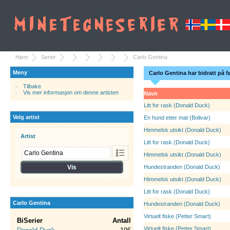
Hjem
Serier
Carlo Gentina
Meny
Carlo Gentina har bidratt på f
Tilbake
Vis mer informasjon om denne artisten
Navn
Litt for rask (Donald Duck)
Velg artist
En hund etter mat (Bolivar)
Himmelsk utsikt (Donald Duck)
Artist
Litt for rask (Donald Duck)
Himmelsk utsikt (Donald Duck)
Hundestranden (Donald Duck)
Himmelsk utsikt (Donald Duck)
Litt for rask (Donald Duck)
Carlo Gentina
Hundestranden (Donald Duck)
Virtuelt fiske (Petter Smart)
BiSerier
Antall
Virtuelt fiske (Petter Smart)