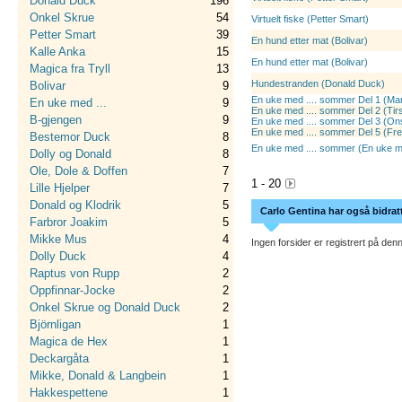
Donald Duck
196
Onkel Skrue
54
Virtuelt fiske (Petter Smart)
Petter Smart
39
En hund etter mat (Bolivar)
Kalle Anka
15
En hund etter mat (Bolivar)
Magica fra Tryll
13
Hundestranden (Donald Duck)
Bolivar
9
En uke med .... sommer Del 1 (Ma
En uke med ...
9
En uke med .... sommer Del 2 (Tir
B-gjengen
9
En uke med .... sommer Del 3 (On
En uke med .... sommer Del 5 (Fre
Bestemor Duck
8
En uke med .... sommer (En uke me
Dolly og Donald
8
Ole, Dole & Doffen
7
1 - 20
Lille Hjelper
7
Donald og Klodrik
5
Carlo Gentina har også bidrat
Farbror Joakim
5
Mikke Mus
4
Ingen forsider er registrert på denn
Dolly Duck
4
Raptus von Rupp
2
Oppfinnar-Jocke
2
Onkel Skrue og Donald Duck
2
Björnligan
1
Magica de Hex
1
Deckargåta
1
Mikke, Donald & Langbein
1
Hakkespettene
1