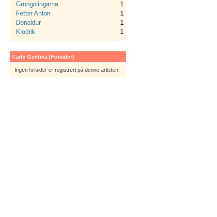
Gröngölingarna
1
Fetter Anton
1
Donaldur
1
Klodrik
1
Carlo Gentina (Forsider)
Ingen forsider er registrert på denne artisten.