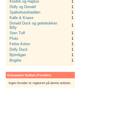
Klodrik og Raptus
1
Dolly og Donald
1
Spøkelseskladden
1
Kalle & Knase
1
Donald Duck og geitebukken
1
Billy
Sten Tuff
1
Pluto
1
Fetter Anton
1
Dolly Duck
1
Björnligan
1
Birgitte
1
Giampaolo Soldati (Forsider)
Ingen forsider er registrert på denne artisten.