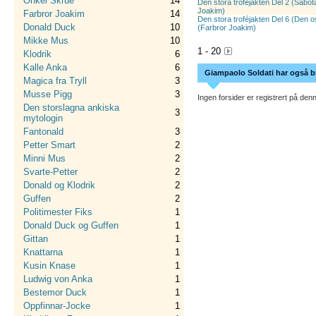
Onkel Skrue
14
Den stora troféjakten Del 2 (Sabot
Joakim)
Farbror Joakim
14
Den stora troféjakten Del 6 (Den 
Donald Duck
10
(Farbror Joakim)
Mikke Mus
10
1 - 20
Klodrik
6
Kalle Anka
6
Giampaolo Soldati har også bi
Magica fra Tryll
3
Musse Pigg
3
Ingen forsider er registrert på denn
Den storslagna ankiska
3
mytologin
Fantonald
3
Petter Smart
2
Minni Mus
2
Svarte-Petter
2
Donald og Klodrik
2
Guffen
2
Politimester Fiks
1
Donald Duck og Guffen
1
Gittan
1
Knattarna
1
Kusin Knase
1
Ludwig von Anka
1
Bestemor Duck
1
Oppfinnar-Jocke
1