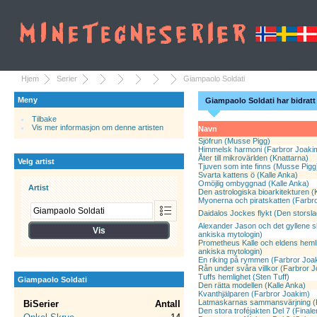
Hjem
Serier
Giampaolo Soldati
Meny
Giampaolo Soldati har bidratt
Tilbake
Vis mer informasjon om denne artisten
Navn
Sjöfrun (Musse Pigg)
Himmelsk harmoni (Farbror Joaki
Åter till mikrovärlden (Knattarna)
Velg artist
Tjuven som inte finns (Musse Pigg
Svarta kattens ö (Kalle Anka)
Omöjlig ombyggnad (Kalle Anka)
Artist
Den astrologiska bioarkitekturen 
Myonerna och piratskatten (Farbr
Daidalos Jockes flykt (Den storsl
Alexander Jason och det gyllene s
ankiska mytologin)
Prometheus Kalle och eldens heml
ankiska mytologin)
En riking på rymmen (Farbror Joa
Rån under svåra villkor (Farbror 
Tuffs hemlighet (Sten Tuff)
Giampaolo Soldati
Den rätta modellen (Kalle Anka)
Kvanthjälparen (Farbror Joakim)
Latmaskarnas sammansvärjning (K
BiSerier
Antall
Den stora troféjakten Del 7 (Final