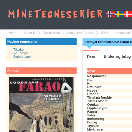
Hjem
Serier D
Daniel Hulet
Kodenavn Farao II
2026
Kodenavn Fa
Naviger tegneserier
Detaljer for Kodenavn Farao II
Tilbake
<< Forrige
Bilder og bilag
Seriegruppe
Data
Forside
Navn
Nasjonalitet
BC
N
Returuke
Høyde
Bredde
Tittel på forside
Tittel i bladet
Opplag
Opplagstype
Farger
Sider
Innbinding
Forlag
Trykkeri
Merknader