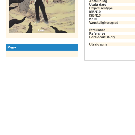
Antall bilag
Utgitt dato
Utgivelsestype
ISBN10
ISBN13
ISSN
Vanskelighetsgrad
Strekkode
Referanse
Forsideartist(er)
Utsalgspris
Meny