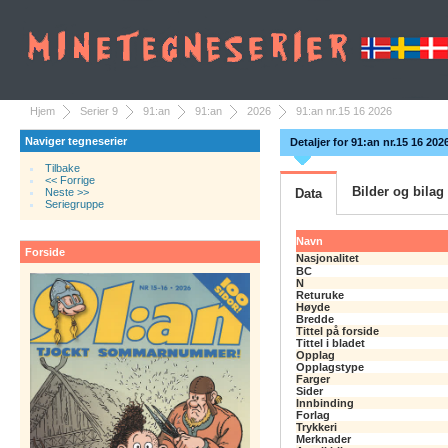
Hjem
Serier 9
91:an
91:an
2026
91:an nr.15 16 2026
Naviger tegneserier
Detaljer for 91:an nr.15 16 202
Tilbake
<< Forrige
Bilder og bilag
Neste >>
Data
Seriegruppe
Navn
Forside
Nasjonalitet
BC
N
Returuke
Høyde
Bredde
Tittel på forside
Tittel i bladet
Opplag
Opplagstype
Farger
Sider
Innbinding
Forlag
Trykkeri
Merknader