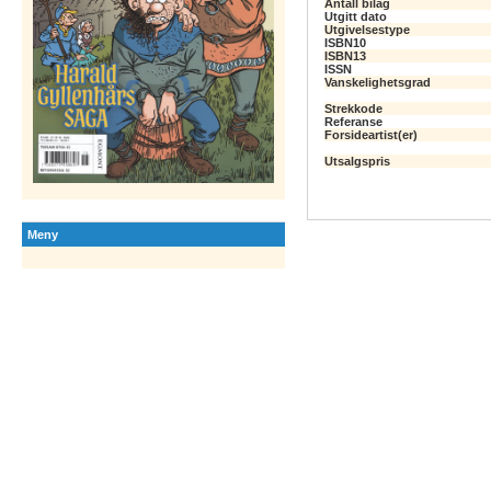
Antall bilag
Utgitt dato
Utgivelsestype
ISBN10
ISBN13
ISSN
Vanskelighetsgrad
Strekkode
Referanse
Forsideartist(er)
Utsalgspris
Meny