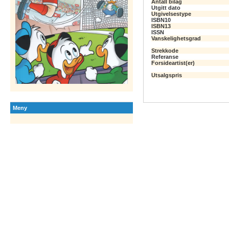
Antall bilag
Utgitt dato
Utgivelsestype
ISBN10
ISBN13
ISSN
Vanskelighetsgrad
Strekkode
Referanse
Forsideartist(er)
Utsalgspris
Meny