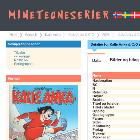
Hjem
Serier K
Kalle Anka
Kalle Anka & C:O
2026
Kalle Anka & C
Naviger tegneserier
Detaljer for Kalle Anka & C:O 
Tilbake
<< Forrige
Bilder og bilag
Neste >>
Data
Seriegruppe
Navn
Forside
Nasjonalitet
BC
N
Returuke
Høyde
Bredde
Tittel på forside
Tittel i bladet
Opplag
Opplagstype
Farger
Sider
Innbinding
Forlag
Trykkeri
Merknader