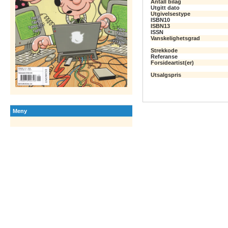
Antall bilag
Utgitt dato
Utgivelsestype
ISBN10
ISBN13
ISSN
Vanskelighetsgrad
Strekkode
Referanse
Forsideartist(er)
Utsalgspris
Meny