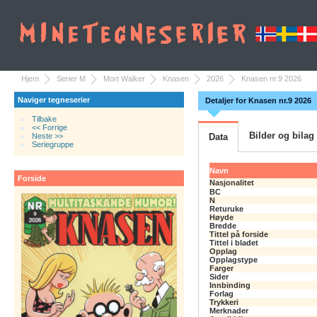
Hjem
Serier M
Mort Walker
Knasen
2026
Knasen nr.9 2026
Naviger tegneserier
Detaljer for Knasen nr.9 2026
Tilbake
<< Forrige
Bilder og bilag
Neste >>
Data
Seriegruppe
Navn
Forside
Nasjonalitet
BC
N
Returuke
Høyde
Bredde
Tittel på forside
Tittel i bladet
Opplag
Opplagstype
Farger
Sider
Innbinding
Forlag
Trykkeri
Merknader