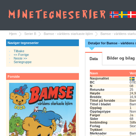
Hjem
Serier B
Bamse - världens starkaste björn
Bamse - världens starka
Naviger tegneserier
Detaljer for Bamse - världens 
Tilbake
<< Forrige
Bilder og bilag
Neste >>
Data
Seriegruppe
Navn
Verd
Forside
Nasjonalitet
BC
078
N
08
Returuke
25
Høyde
24,
Bredde
16,
Tittel på forside
Bam
Tittel i bladet
Bam
Opplag
1
Opplagstype
Nor
Farger
Ja
Sider
68
Innbinding
Stift
Forlag
Sto
Trykkeri
Merknader
Bam