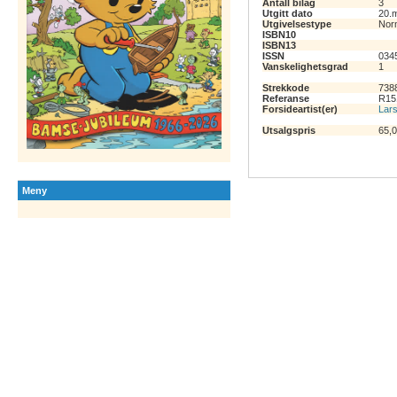
Antall bilag
3
Utgitt dato
20.
Utgivelsestype
Nor
ISBN10
ISBN13
ISSN
034
Vanskelighetsgrad
1
Strekkode
738
Referanse
R15
Forsideartist(er)
Lars
Utsalgspris
65,
Meny