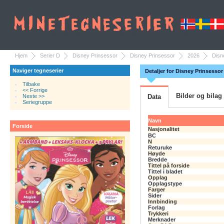
Hjem
Serier D
Disney Prinsessor
Disney Prinsessor
2026
Disn
Naviger tegneserier
Detaljer for Disney Prinsessor
Tilbake
<< Forrige
Bilder og bilag
Neste >>
Data
Seriegruppe
Navn
Forside
Nasjonalitet
BC
N
Returuke
Høyde
Bredde
Tittel på forside
Tittel i bladet
Opplag
Opplagstype
Farger
Sider
Innbinding
Forlag
Trykkeri
Merknader