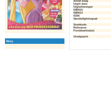
Antall bilag
Utgitt dato
Utgivelsestype
ISBN10
ISBN13
ISSN
Vanskelighetsgrad
Strekkode
Referanse
Forsideartist(er)
Utsalgspris
Meny