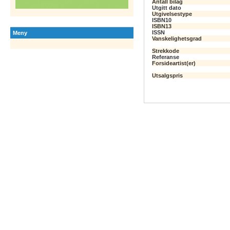
Antall bilag
Utgitt dato
Utgivelsestype
ISBN10
ISBN13
ISSN
Meny
Vanskelighetsgrad
Strekkode
Referanse
Forsideartist(er)
Utsalgspris