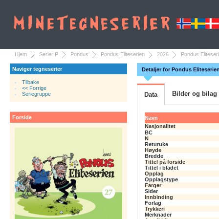
Hjem
Serier P
Pondus
Pondus Eliteserien
2026
Pondus Eliteseri
Naviger tegneserier
Detaljer for Pondus Eliteserien
Tilbake
<< Forrige
Bilder og bilag
Seriegruppe
Data
Forside
Navn
Nasjonalitet
BC
N
Returuke
Høyde
Bredde
Tittel på forside
Tittel i bladet
Opplag
Opplagstype
Farger
Sider
Innbinding
Forlag
Trykkeri
Merknader