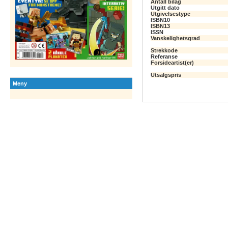
Antall bilag
Utgitt dato
Utgivelsestype
ISBN10
ISBN13
ISSN
Vanskelighetsgrad
Strekkode
Referanse
Forsideartist(er)
Utsalgspris
Meny