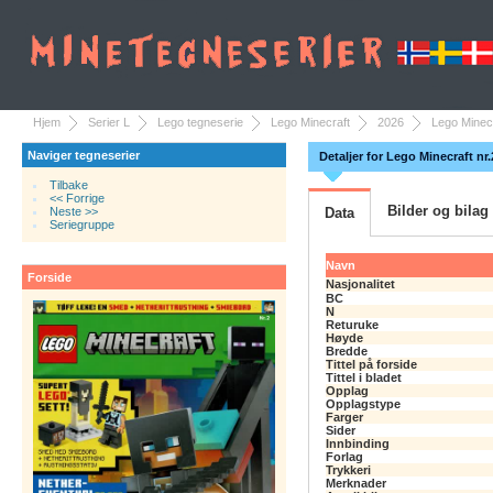
Hjem
Serier L
Lego tegneserie
Lego Minecraft
2026
Lego Minecr
Naviger tegneserier
Detaljer for Lego Minecraft nr
Tilbake
<< Forrige
Bilder og bilag
Neste >>
Data
Seriegruppe
Navn
Forside
Nasjonalitet
BC
N
Returuke
Høyde
Bredde
Tittel på forside
Tittel i bladet
Opplag
Opplagstype
Farger
Sider
Innbinding
Forlag
Trykkeri
Merknader