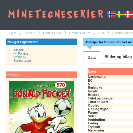
Hjem
Serier D
Donald Duck
Donald Pocket
2026
Donald Pocket 
Naviger tegneserier
Detaljer for Donald Pocket nr.5
Tilbake
<< Forrige
Bilder og bilag
Neste >>
Data
Seriegruppe
Navn
Forside
Nasjonalitet
BC
N
Returuke
Høyde
Bredde
Tittel på forside
Tittel i bladet
Opplag
Opplagstype
Farger
Sider
Innbinding
Forlag
Trykkeri
Merknader