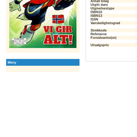
Antall bilag
Utgitt dato
Utgivelsestype
ISBN10
ISBN13
ISSN
Vanskelighetsgrad
Strekkode
Referanse
Forsideartist(er)
Utsalgspris
Meny