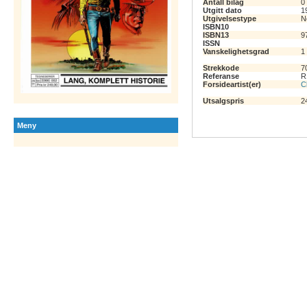
Antall bilag
0
Utgitt dato
1
Utgivelsestype
N
ISBN10
ISBN13
9
ISSN
Vanskelighetsgrad
1
Strekkode
7
Referanse
R
Forsideartist(er)
Cl
Utsalgspris
2
Meny