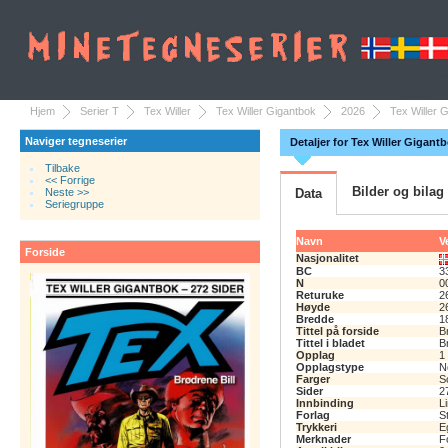
Hjem
Serier T
Tex Willer
Tex Willer Gigantbok
2026
Tex Willer G
Naviger tegneserier
Detaljer for Tex Willer Gigantb
Tilbake
<< Forrige
Bilder og bilag
Neste >>
Data
Seriegruppe
Navn
V
Forside
Nasjonalitet
BC
3
N
0
Returuke
2
Høyde
2
Bredde
1
Tittel på forside
B
Tittel i bladet
B
Opplag
1
Opplagstype
N
Farger
So
Sider
2
Innbinding
L
Forlag
S
Trykkeri
E
Merknader
F