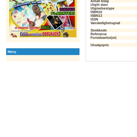
Antall bilag
Utgitt dato
Utgivelsestype
ISBN10
ISBN13
ISSN
Vanskelighetsgrad
Strekkode
Referanse
Forsideartist(er)
Utsalgspris
Meny