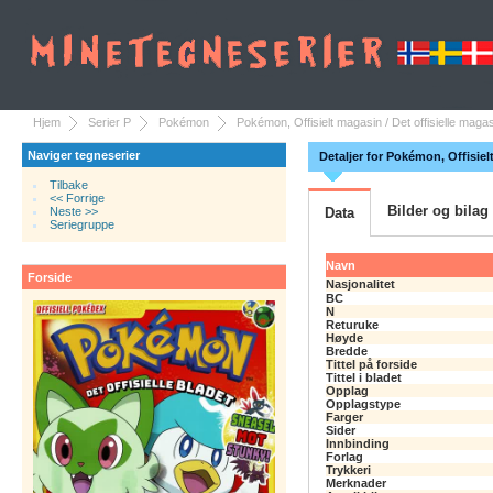
Hjem
Serier P
Pokémon
Pokémon, Offisielt magasin / Det offisielle magas
Naviger tegneserier
Detaljer for Pokémon, Offisiel
Tilbake
<< Forrige
Bilder og bilag
Neste >>
Data
Seriegruppe
Navn
Forside
Nasjonalitet
BC
N
Returuke
Høyde
Bredde
Tittel på forside
Tittel i bladet
Opplag
Opplagstype
Farger
Sider
Innbinding
Forlag
Trykkeri
Merknader