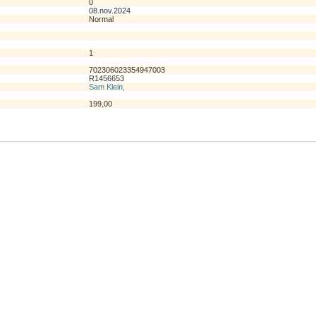
0
08.nov.2024
Normal
1
702306023354947003
R1456653
Sam Klein,
199,00