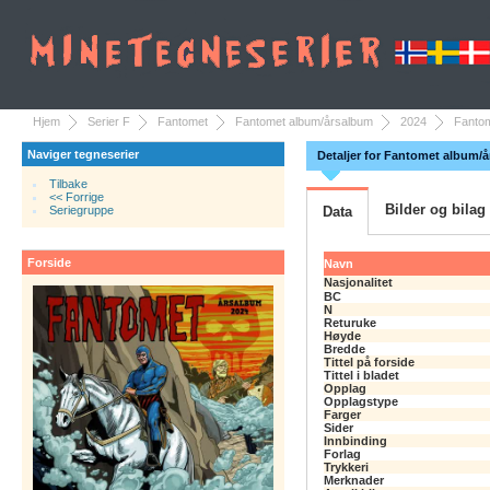
Hjem
Serier F
Fantomet
Fantomet album/årsalbum
2024
Fantom
Naviger tegneserier
Detaljer for Fantomet album/
Tilbake
<< Forrige
Bilder og bilag
Seriegruppe
Data
Forside
Navn
Nasjonalitet
BC
N
Returuke
Høyde
Bredde
Tittel på forside
Tittel i bladet
Opplag
Opplagstype
Farger
Sider
Innbinding
Forlag
Trykkeri
Merknader