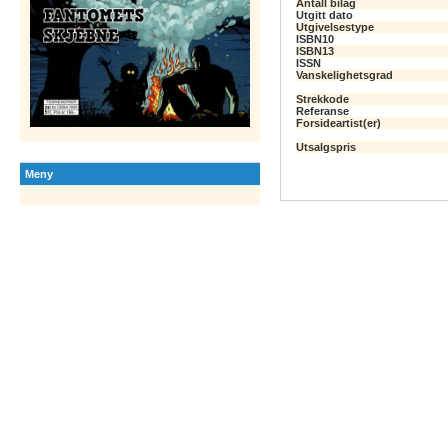
Antall bilag
Utgitt dato
Utgivelsestype
ISBN10
ISBN13
ISSN
Vanskelighetsgrad
Strekkode
Referanse
Forsideartist(er)
Utsalgspris
Meny