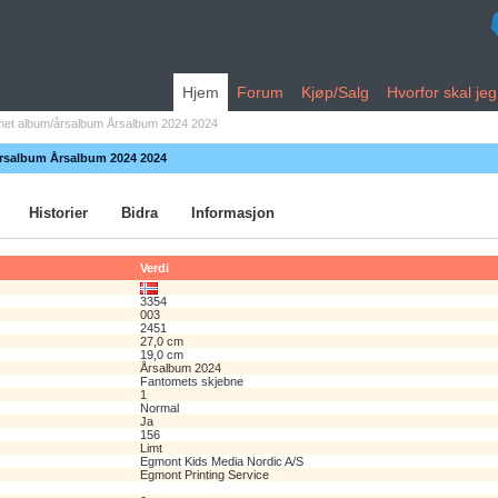
Hjem
Forum
Kjøp/Salg
Hvorfor skal je
et album/årsalbum Årsalbum 2024 2024
årsalbum Årsalbum 2024 2024
Historier
Bidra
Informasjon
Verdi
3354
003
2451
27,0 cm
19,0 cm
Årsalbum 2024
Fantomets skjebne
1
Normal
Ja
156
Limt
Egmont Kids Media Nordic A/S
Egmont Printing Service