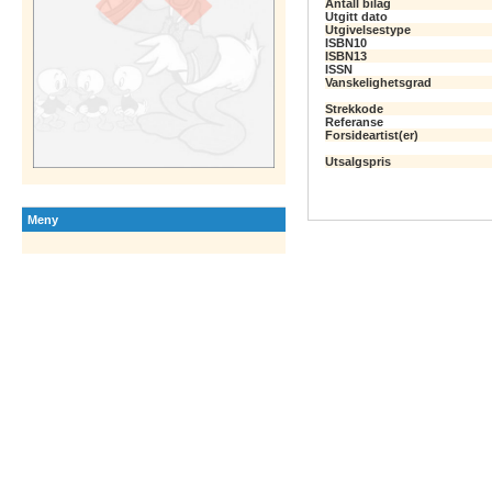
Antall bilag
Utgitt dato
Utgivelsestype
ISBN10
ISBN13
ISSN
Vanskelighetsgrad
Strekkode
Referanse
Forsideartist(er)
Utsalgspris
Meny