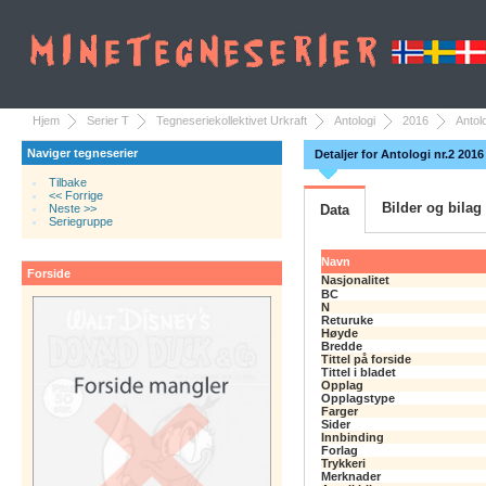
Hjem
Serier T
Tegneseriekollektivet Urkraft
Antologi
2016
Antol
Naviger tegneserier
Detaljer for Antologi nr.2 2016
Tilbake
<< Forrige
Bilder og bilag
Neste >>
Data
Seriegruppe
Navn
Forside
Nasjonalitet
BC
N
Returuke
Høyde
Bredde
Tittel på forside
Tittel i bladet
Opplag
Opplagstype
Farger
Sider
Innbinding
Forlag
Trykkeri
Merknader