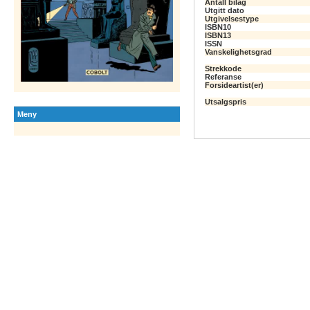
Antall bilag
Utgitt dato
Utgivelsestype
ISBN10
ISBN13
ISSN
Vanskelighetsgrad
Strekkode
Referanse
Forsideartist(er)
Utsalgspris
Meny