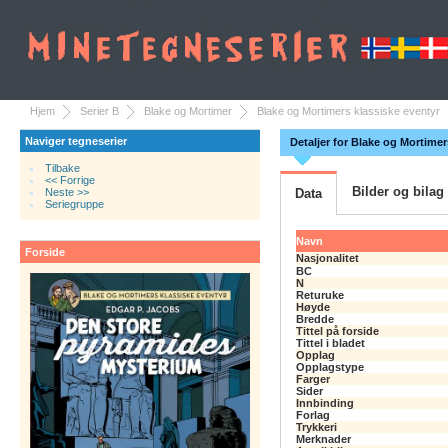
Hjem
Serier B
Blake og Mortimer
Blake og Mortimers klassiske eventyr
Naviger tegneserier
Detaljer for Blake og Mortime
Tilbake
<< Forrige
Bilder og bilag
Neste >>
Data
Seriegruppe
Navn
Forside
Nasjonalitet
BC
N
Returuke
Høyde
Bredde
Tittel på forside
Tittel i bladet
Opplag
Opplagstype
Farger
Sider
Innbinding
Forlag
Trykkeri
Merknader