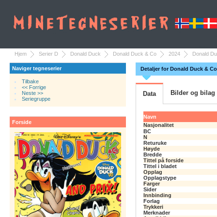
Hjem
Serier D
Donald Duck
Donald Duck & Co
2024
Donald Du
Naviger tegneserier
Detaljer for Donald Duck & Co
Tilbake
<< Forrige
Bilder og bilag
Neste >>
Data
Seriegruppe
Navn
Forside
Nasjonalitet
BC
N
Returuke
Høyde
Bredde
Tittel på forside
Tittel i bladet
Opplag
Opplagstype
Farger
Sider
Innbinding
Forlag
Trykkeri
Merknader