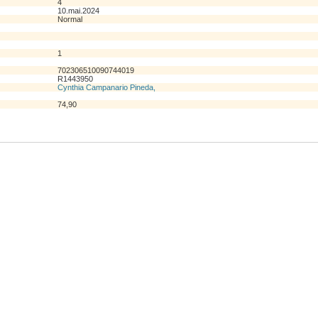
4
10.mai.2024
Normal
1
702306510090744019
R1443950
Cynthia Campanario Pineda,
74,90