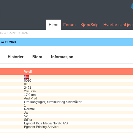
Hjem
Forum
Kjøp/Salg
Hvorfor skal je
ck & Co nr.19 2024
 nr.19 2024
Historier
Bidra
Informasjon
Verdi
0090
019
2421
26,0 cm
17,0 cm
And Prix!
Om sangfugler, turtelduer og sildemåker
1
Normal
Ja
52
Stiftet
Egmont Kids Media Nordic A/S
Egmont Printing Service