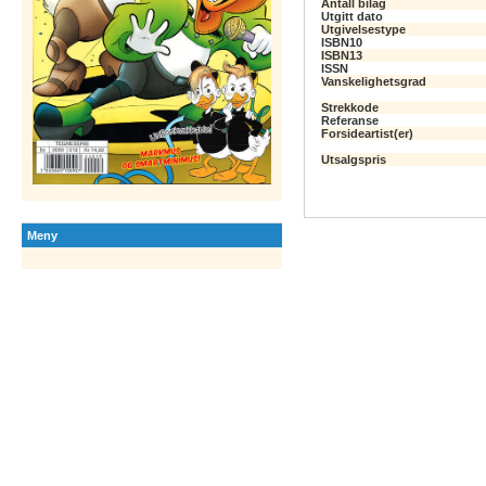
Antall bilag
Utgitt dato
Utgivelsestype
ISBN10
ISBN13
ISSN
Vanskelighetsgrad
Strekkode
Referanse
Forsideartist(er)
Utsalgspris
Meny