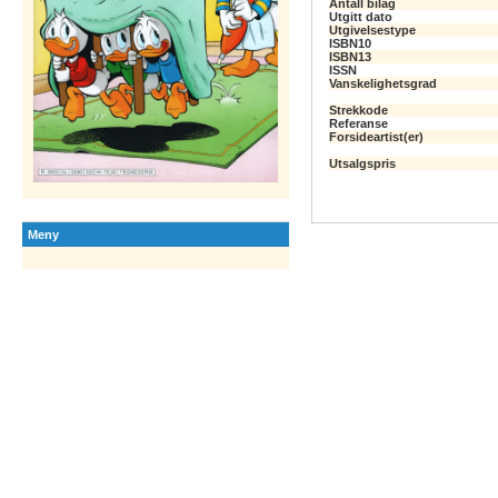
Antall bilag
Utgitt dato
Utgivelsestype
ISBN10
ISBN13
ISSN
Vanskelighetsgrad
Strekkode
Referanse
Forsideartist(er)
Utsalgspris
Meny