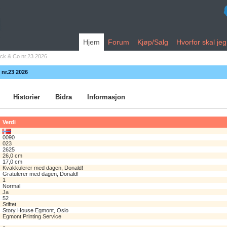
Hjem
Forum
Kjøp/Salg
Hvorfor skal je
ck & Co nr.23 2026
 nr.23 2026
Historier
Bidra
Informasjon
Verdi
0090
023
2625
26,0 cm
17,0 cm
Kvakkulerer med dagen, Donald!
Gratulerer med dagen, Donald!
1
Normal
Ja
52
Stiftet
Story House Egmont, Oslo
Egmont Printing Service