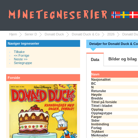
Hjem
Serier D
Donald Duck
Donald Duck & Co
2026
Donald Du
Naviger tegneserier
Detaljer for Donald Duck & Co
Tilbake
<< Forrige
Bilder og bilag
Neste >>
Data
Seriegruppe
Navn
Forside
Nasjonalitet
BC
N
Returuke
Høyde
Bredde
Tittel på forside
Tittel i bladet
Opplag
Opplagstype
Farger
Sider
Innbinding
Forlag
Trykkeri
Merknader