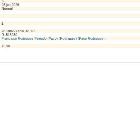
3
05.jun.2026
Normal
1
702306530090161023
R1513080
Francisco Rodriguez Peinado (Paco) (Rodriques) (Paco Rodriguez),
79,90