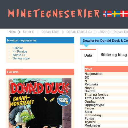
Hjem
Serier D
Donald Duck
Donald Duck & Co
2024
Donald Du
Naviger tegneserier
Detaljer for Donald Duck & Co
Tilbake
<< Forrige
Bilder og bilag
Neste >>
Data
Seriegruppe
Navn
Forside
Nasjonalitet
BC
N
Returuke
Høyde
Bredde
Tittel på forside
Tittel i bladet
Opplag
Opplagstype
Farger
Sider
Innbinding
Forlag
Trykkeri
Merknader