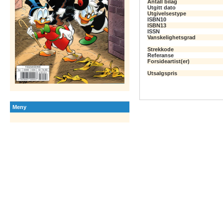
Antall bilag
Utgitt dato
Utgivelsestype
ISBN10
ISBN13
ISSN
Vanskelighetsgrad
Strekkode
Referanse
Forsideartist(er)
Utsalgspris
Meny