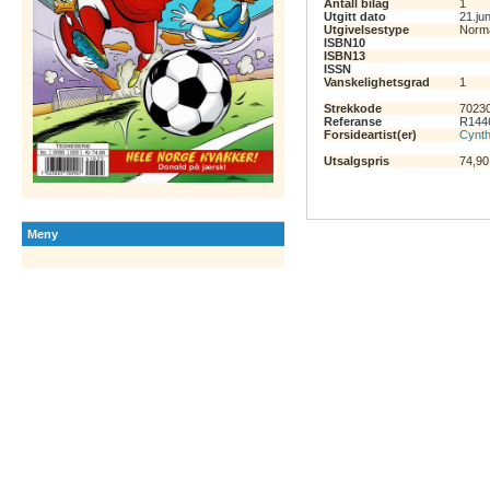
Antall bilag
1
Utgitt dato
21.ju
Utgivelsestype
Norm
ISBN10
ISBN13
ISSN
Vanskelighetsgrad
1
Strekkode
7023
Referanse
R144
Forsideartist(er)
Cynth
Utsalgspris
74,90
Meny