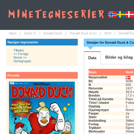
Hjem
Serier D
Donald Duck
Donald Duck & Co
2024
Donald Du
Naviger tegneserier
Detaljer for Donald Duck & Co
Tilbake
<< Forrige
Bilder og bilag
Neste >>
Data
Seriegruppe
Navn
Verdi
Forside
Nasjonalitet
BC
0090
N
025
Returuke
2427
Høyde
26,0 
Bredde
17,0 
Tittel på forside
Pass 
Tittel i bladet
Fotba
Opplag
1
Opplagstype
Norm
Farger
Ja
Sider
52
Innbinding
Stiftet
Forlag
Egmon
Trykkeri
Egmon
Merknader
Histo