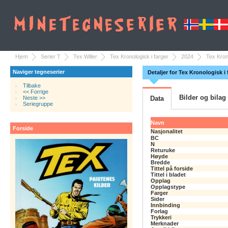
Hjem
Serier T
Tex Willer
Tex Kronologisk i farger
2024
Tex Krono
Naviger tegneserier
Detaljer for Tex Kronologisk i 
Tilbake
<< Forrige
Bilder og bilag
Neste >>
Data
Seriegruppe
Navn
Forside
Nasjonalitet
BC
N
Returuke
Høyde
Bredde
Tittel på forside
Tittel i bladet
Opplag
Opplagstype
Farger
Sider
Innbinding
Forlag
Trykkeri
Merknader