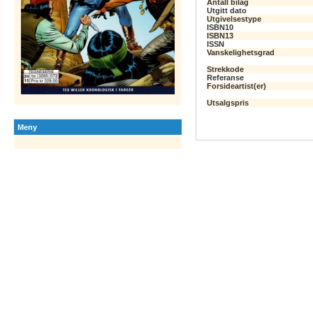
Antall bilag
Utgitt dato
Utgivelsestype
ISBN10
ISBN13
ISSN
Vanskelighetsgrad
Strekkode
Referanse
Forsideartist(er)
Utsalgspris
Meny