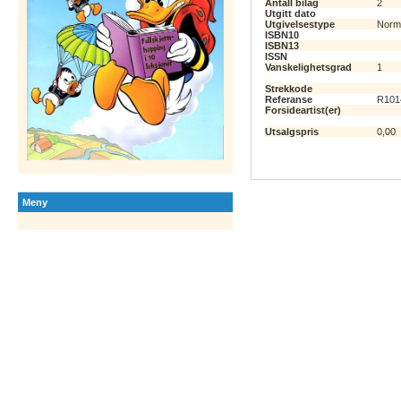
Antall bilag
2
Utgitt dato
Utgivelsestype
Norm
ISBN10
ISBN13
ISSN
Vanskelighetsgrad
1
Strekkode
Referanse
R101
Forsideartist(er)
Utsalgspris
0,00
Meny