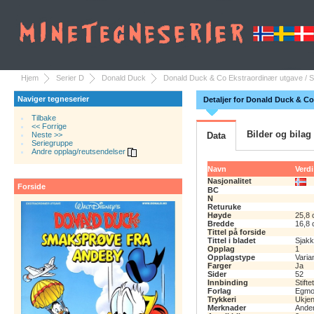
Hjem
Serier D
Donald Duck
Donald Duck & Co Ekstraordinær utgave / 
Naviger tegneserier
Detaljer for Donald Duck & C
Tilbake
<< Forrige
Bilder og bilag
Neste >>
Data
Seriegruppe
Andre opplag/reutsendelser
Navn
Verdi
Nasjonalitet
Forside
BC
N
Returuke
Høyde
25,8
Bredde
16,8
Tittel på forside
Tittel i bladet
Sjakk
Opplag
1
Opplagstype
Varia
Farger
Ja
Sider
52
Innbinding
Stiftet
Forlag
Egmon
Trykkeri
Ukjen
Merknader
Ander