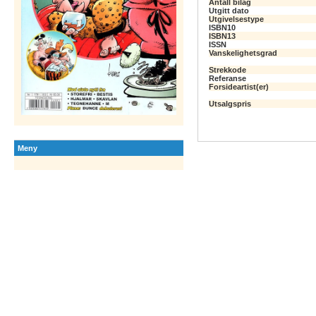
Antall bilag
Utgitt dato
Utgivelsestype
ISBN10
ISBN13
ISSN
Vanskelighetsgrad
Strekkode
Referanse
Forsideartist(er)
Utsalgspris
Meny