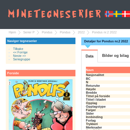
Hjem
Serier P
Pondus
Pondus
2022
Pondus nr.2 2022
Naviger tegneserier
Detaljer for Pondus nr.2 2022
Tilbake
<< Forrige
Bilder og bilag
Neste >>
Data
Seriegruppe
Navn
Forside
Nasjonalitet
BC
N
Returuke
Høyde
Bredde
Tittel på forside
Tittel i bladet
Opplag
Opplagstype
Farger
Sider
Innbinding
Forlag
Trykkeri
Merknader