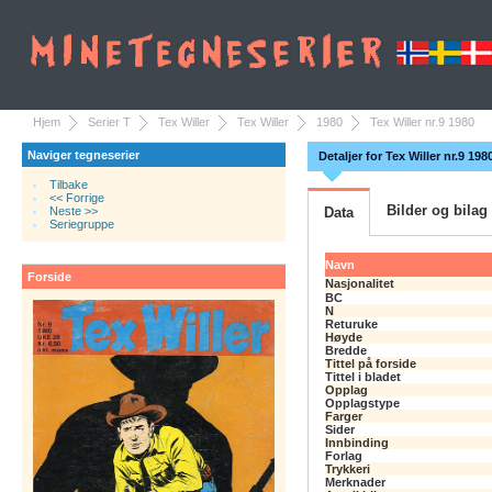
Hjem
Serier T
Tex Willer
Tex Willer
1980
Tex Willer nr.9 1980
Naviger tegneserier
Detaljer for Tex Willer nr.9 198
Tilbake
<< Forrige
Bilder og bilag
Neste >>
Data
Seriegruppe
Navn
Forside
Nasjonalitet
BC
N
Returuke
Høyde
Bredde
Tittel på forside
Tittel i bladet
Opplag
Opplagstype
Farger
Sider
Innbinding
Forlag
Trykkeri
Merknader