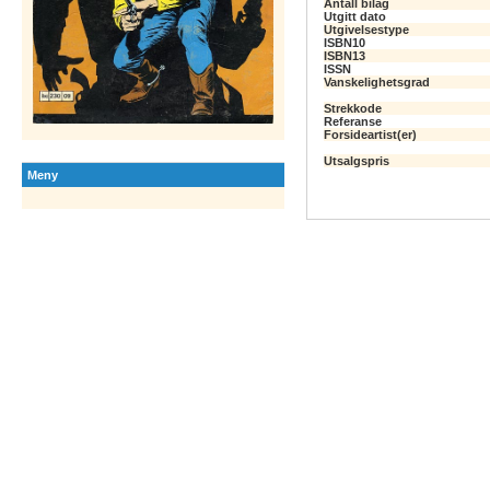
Antall bilag
Utgitt dato
Utgivelsestype
ISBN10
ISBN13
ISSN
Vanskelighetsgrad
Strekkode
Referanse
Forsideartist(er)
Utsalgspris
Meny