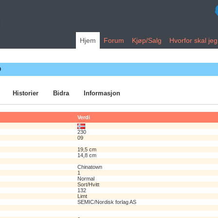
Hjem
Forum
Kjøp/Salg
Hvorfor skal je
0
Historier
Bidra
Informasjon
Verdi
230
09
19,5 cm
14,8 cm
Chinatown
1
Normal
Sort/Hvitt
132
Limt
SEMIC/Nordisk forlag AS