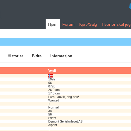
Hjem
Forum
Kjøp/Salg
Hvorfor skal je
Historier
Bidra
Informasjon
Verdi
1092
06
0726
26,0 cm
17,0 cm
Lars Lauvik, ring oss!
Wanted
1
Normal
Ja
56
Stiftet
Egmont Serieforlaget AS
Alprint