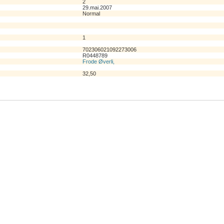
2
29.mai.2007
Normal
1
702306021092273006
R0448789
Frode Øverli,
32,50