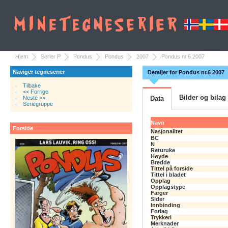
Hjem
Serier P
Pondus
Pondus
2007
Pondus nr.6 2007
Naviger tegneserier
Detaljer for Pondus nr.6 2007
Tilbake
<< Forrige
Bilder og bilag
Neste >>
Data
Seriegruppe
Navn
Forside
Nasjonalitet
BC
N
Returuke
Høyde
Bredde
Tittel på forside
Tittel i bladet
Opplag
Opplagstype
Farger
Sider
Innbinding
Forlag
Trykkeri
Merknader