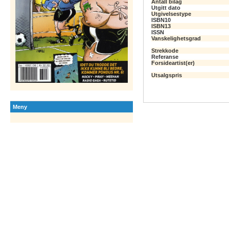
Antall bilag
Utgitt dato
Utgivelsestype
ISBN10
ISBN13
ISSN
Vanskelighetsgrad
Strekkode
Referanse
Forsideartist(er)
Utsalgspris
Meny