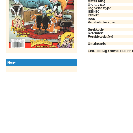
Antall bilag
Utgitt dato
Utgivelsestype
ISBN10
ISBN13
ISSN
Vanskelighetsgrad
Strekkode
Referanse
Forsideartist(er)
Utsalgspris
Link til bilag / hovedblad nr 
Meny