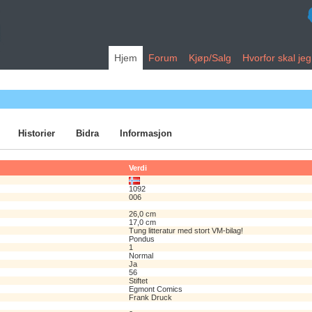
Hjem
Forum
Kjøp/Salg
Hvorfor skal je
Historier
Bidra
Informasjon
Verdi
1092
006
26,0 cm
17,0 cm
Tung litteratur med stort VM-bilag!
Pondus
1
Normal
Ja
56
Stiftet
Egmont Comics
Frank Druck