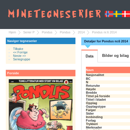
Hjem
Serier P
Pondus
Pondus
2014
Pondus nr.6 2014
Naviger tegneserier
Detaljer for Pondus nr.6 2014
Tilbake
<< Forrige
Bilder og bilag
Neste >>
Data
Seriegruppe
Navn
Forside
Nasjonalitet
BC
N
Returuke
Høyde
Bredde
Tittel på forside
Tittel i bladet
Opplag
Opplagstype
Farger
Sider
Innbinding
Forlag
Trykkeri
Merknader