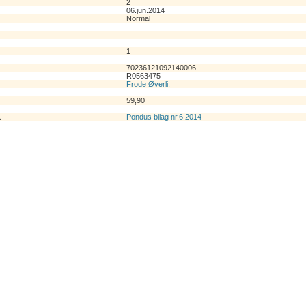
2
06.jun.2014
Normal
1
70236121092140006
R0563475
Frode Øverli,
59,90
1
Pondus bilag nr.6 2014