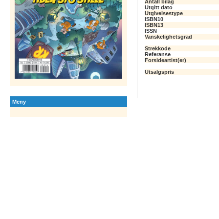
Antall bilag
Utgitt dato
Utgivelsestype
ISBN10
ISBN13
ISSN
Vanskelighetsgrad
Strekkode
Referanse
Forsideartist(er)
Utsalgspris
Meny