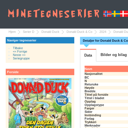
Hjem
Serier D
Donald Duck
Donald Duck & Co
2024
Donald Du
Naviger tegneserier
Detaljer for Donald Duck & Co
Tilbake
<< Forrige
Bilder og bilag
Neste >>
Data
Seriegruppe
Navn
Forside
Nasjonalitet
BC
N
Returuke
Høyde
Bredde
Tittel på forside
Tittel i bladet
Opplag
Opplagstype
Farger
Sider
Innbinding
Forlag
Trykkeri
Merknader