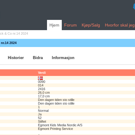
Hjem
Forum
Kjøp/Salg
Hvorfor skal je
ck & Co nr.14 2024
 nr.14 2024
Historier
Bidra
Informasjon
Verdi
0090
014
2416
26,0 cm
17,0 cm
Den dagen tiden sto stille
Den dagen tiden sto stille
1
Normal
Ja
52
Stiftet
Egmont Kids Media Nordic A/S
Egmont Printing Service