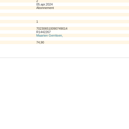
2
05.apr.2024
Abonnement
1
702306510090749014
R1442267
Maarten Gerritsen,
74,90