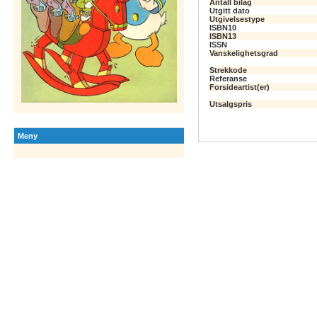
Antall bilag
Utgitt dato
Utgivelsestype
ISBN10
ISBN13
ISSN
Vanskelighetsgrad
Strekkode
Referanse
Forsideartist(er)
Utsalgspris
Meny