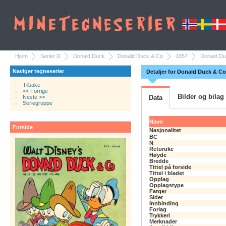
Hjem
Serier D
Donald Duck
Donald Duck & Co
1957
Donald Du
Naviger tegneserier
Detaljer for Donald Duck & Co
Tilbake
<< Forrige
Bilder og bilag
Neste >>
Data
Seriegruppe
Navn
Forside
Nasjonalitet
BC
N
Returuke
Høyde
Bredde
Tittel på forside
Tittel i bladet
Opplag
Opplagstype
Farger
Sider
Innbinding
Forlag
Trykkeri
Merknader