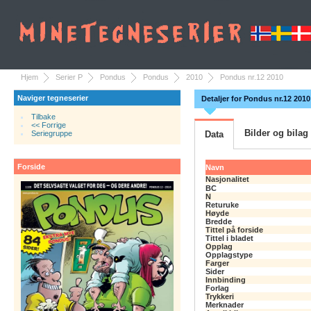
Hjem
Serier P
Pondus
Pondus
2010
Pondus nr.12 2010
Naviger tegneserier
Detaljer for Pondus nr.12 2010
Tilbake
<< Forrige
Bilder og bilag
Seriegruppe
Data
Forside
Navn
Nasjonalitet
BC
N
Returuke
Høyde
Bredde
Tittel på forside
Tittel i bladet
Opplag
Opplagstype
Farger
Sider
Innbinding
Forlag
Trykkeri
Merknader