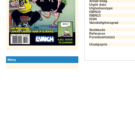
Antall bilag
Utgitt dato
Utgivelsestype
ISBN10
ISBN13
ISSN
Vanskelighetsgrad
Strekkode
Referanse
Forsideartist(er)
Utsalgspris
Meny