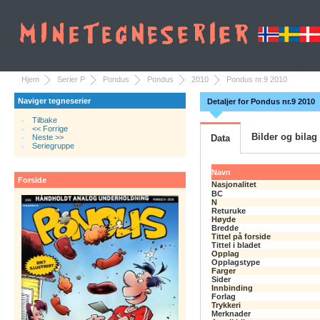
Hjem
Serier P
Pondus
Pondus
2010
Pondus nr.9 2010
Naviger tegneserier
Detaljer for Pondus nr.9 2010
Tilbake
<< Forrige
Bilder og bilag
Neste >>
Data
Seriegruppe
Navn
Forside
Nasjonalitet
BC
N
Returuke
Høyde
Bredde
Tittel på forside
Tittel i bladet
Opplag
Opplagstype
Farger
Sider
Innbinding
Forlag
Trykkeri
Merknader