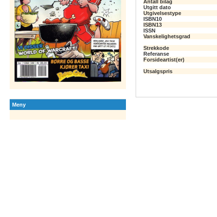
Antall bilag
Utgitt dato
Utgivelsestype
ISBN10
ISBN13
ISSN
Vanskelighetsgrad
Strekkode
Referanse
Forsideartist(er)
Utsalgspris
Meny