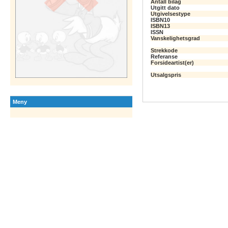
Antall bilag
Utgitt dato
Utgivelsestype
ISBN10
ISBN13
ISSN
Vanskelighetsgrad
Strekkode
Referanse
Forsideartist(er)
Utsalgspris
Meny