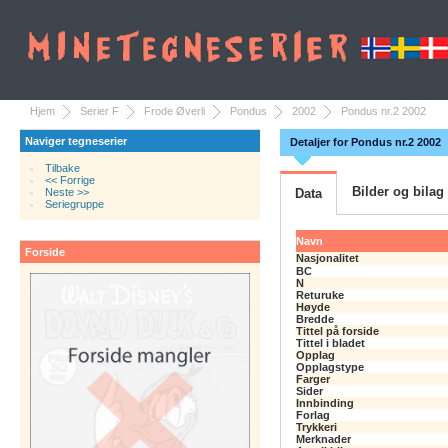
Hjem
Serier F
Frode Øverli
Pondus
2002
Pondus nr.2 2002
Naviger tegneserier
Detaljer for Pondus nr.2 2002
Tilbake
<< Forrige
Bilder og bilag
Neste >>
Data
Seriegruppe
Navn
Forside
Nasjonalitet
BC
N
Returuke
Høyde
Bredde
Tittel på forside
Tittel i bladet
Opplag
Opplagstype
Farger
Sider
Innbinding
Forlag
Trykkeri
Merknader