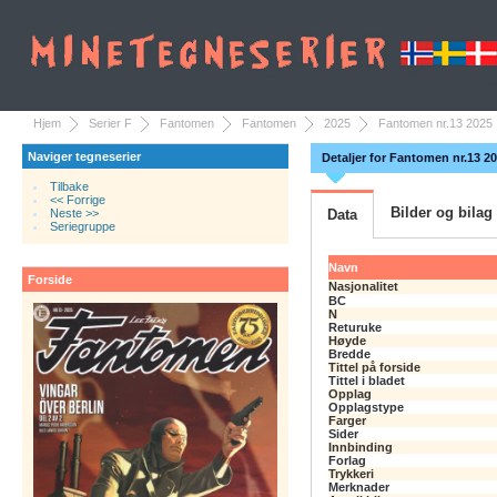
Hjem
Serier F
Fantomen
Fantomen
2025
Fantomen nr.13 2025
Naviger tegneserier
Detaljer for Fantomen nr.13 2
Tilbake
<< Forrige
Bilder og bilag
Neste >>
Data
Seriegruppe
Navn
Forside
Nasjonalitet
BC
N
Returuke
Høyde
Bredde
Tittel på forside
Tittel i bladet
Opplag
Opplagstype
Farger
Sider
Innbinding
Forlag
Trykkeri
Merknader