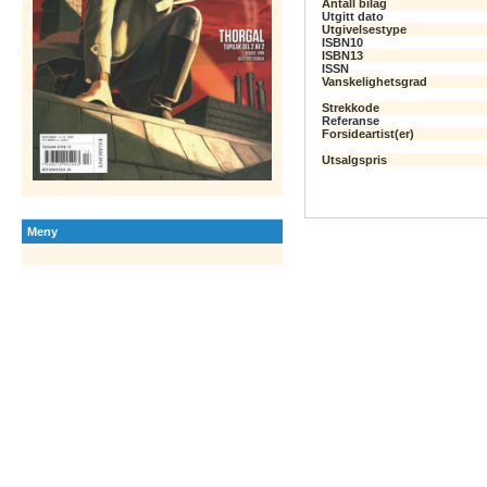
Antall bilag
Utgitt dato
Utgivelsestype
ISBN10
ISBN13
ISSN
Vanskelighetsgrad
Strekkode
Referanse
Forsideartist(er)
Utsalgspris
Meny