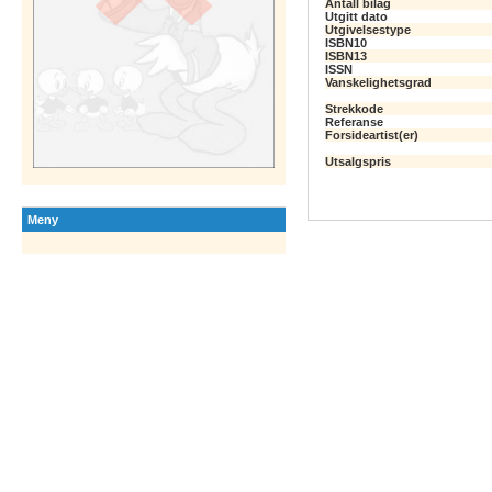
Antall bilag
Utgitt dato
Utgivelsestype
ISBN10
ISBN13
ISSN
Vanskelighetsgrad
Strekkode
Referanse
Forsideartist(er)
Utsalgspris
Meny