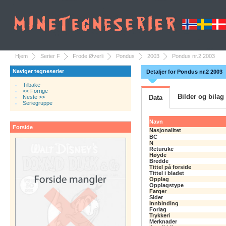
Hjem
Serier F
Frode Øverli
Pondus
2003
Pondus nr.2 2003
Naviger tegneserier
Detaljer for Pondus nr.2 2003
Tilbake
<< Forrige
Bilder og bilag
Neste >>
Data
Seriegruppe
Navn
Forside
Nasjonalitet
BC
N
Returuke
Høyde
Bredde
Tittel på forside
Tittel i bladet
Opplag
Opplagstype
Farger
Sider
Innbinding
Forlag
Trykkeri
Merknader