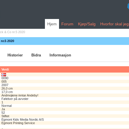
Hjem
Forum
Kjøp/Salg
Hvorfor skal je
ck & Co nr.5 2020
 nr.5 2020
Historier
Bidra
Informasjon
Verdi
0090
005
2007
26,0 cm
17,0 cm
Andmojiene inntar Andeby!
Følelser på avveier
1
Normal
Ja
52
Stiftet
Egmont Kids Media Nordic A/S
Egmont Printing Service