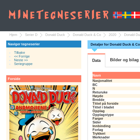
Hjem
Serier D
Donald Duck
Donald Duck & Co
2020
Donald Du
Naviger tegneserier
Detaljer for Donald Duck & Co
Tilbake
<< Forrige
Bilder og bilag
Neste >>
Data
Seriegruppe
Navn
Forside
Nasjonalitet
BC
N
Returuke
Høyde
Bredde
Tittel på forside
Tittel i bladet
Opplag
Opplagstype
Farger
Sider
Innbinding
Forlag
Trykkeri
Merknader