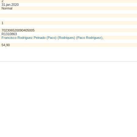
2
31.jan.2020
Normal
1
702306520090405005
R1310863
Francisco Rodriguez Peinado (Paco) (Rodriques) (Paco Rodriguez),
54,90