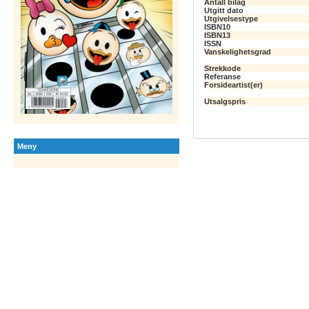
Antall bilag
Utgitt dato
Utgivelsestype
ISBN10
ISBN13
ISSN
Vanskelighetsgrad
Strekkode
Referanse
Forsideartist(er)
Utsalgspris
Meny