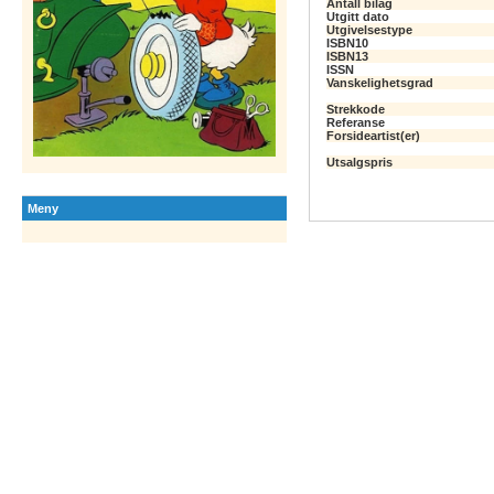
Antall bilag
Utgitt dato
Utgivelsestype
ISBN10
ISBN13
ISSN
Vanskelighetsgrad
Strekkode
Referanse
Forsideartist(er)
Utsalgspris
Meny