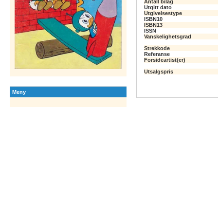
Antall bilag
Utgitt dato
Utgivelsestype
ISBN10
ISBN13
ISSN
Vanskelighetsgrad
Strekkode
Referanse
Forsideartist(er)
Utsalgspris
Meny