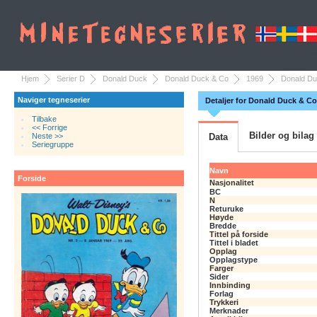
Hjem
Serier D
Donald Duck
Donald Duck & Co
1969
Donald Du
Naviger tegneserier
Detaljer for Donald Duck & Co
Tilbake
<< Forrige
Bilder og bilag
Neste >>
Data
Seriegruppe
Navn
Forside
Nasjonalitet
BC
N
Returuke
Høyde
Bredde
Tittel på forside
Tittel i bladet
Opplag
Opplagstype
Farger
Sider
Innbinding
Forlag
Trykkeri
Merknader