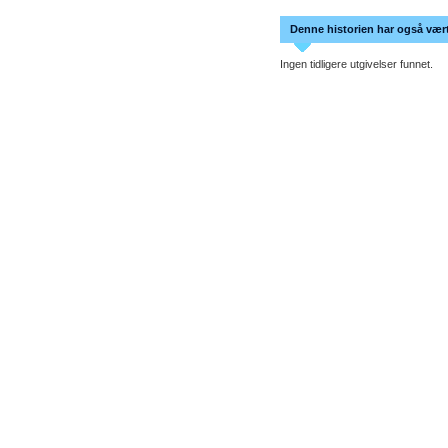
Denne historien har også vært 
Ingen tidligere utgivelser funnet.