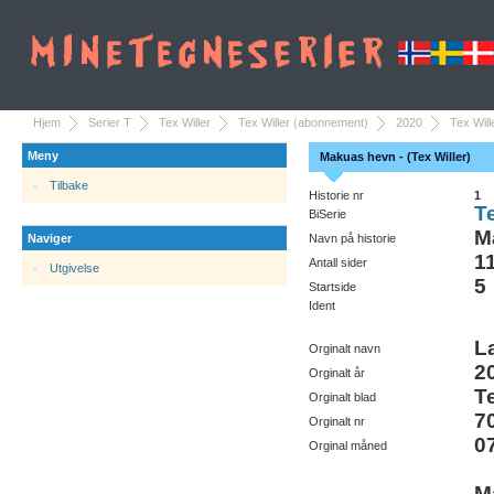
Hjem
Serier T
Tex Willer
Tex Willer (abonnement)
2020
Tex Wil
Meny
Makuas hevn - (Tex Willer)
Tilbake
Historie nr
1
Te
BiSerie
M
Naviger
Navn på historie
1
Antall sider
Utgivelse
5
Startside
Ident
L
Orginalt navn
2
Orginalt år
T
Orginalt blad
7
Orginalt nr
0
Orginal måned
M