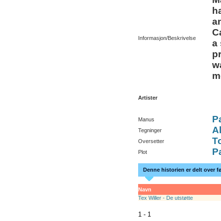
ha
a
C
Informasjon/Beskrivelse
a
p
wa
m
Artister
P
Manus
A
Tegninger
T
Oversetter
P
Plot
Denne historien er delt over f
Navn
Tex Willer - De utstøtte
1 - 1