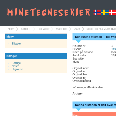
Hjem
Serier T
Tex Willer
Maxi Tex
2008
Maxi Tex nr.1 2008 (De
Meny
Den rustne stjernen - (Tex Will
Tilbake
Historie nr
1
BiSerie
Tex
Navn på historie
Den
Antall sider
10,
Naviger
Startside
Ident
Forrige
Neste
Orginalt navn
Utgivelse
Orginalt år
Orginalt blad
Orginalt nr
Orginal måned
Informasjon/Beskrivelse
Artister
Denne historien er delt over f
Navn